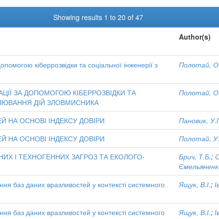
Showing results 1 to 20 of 47
Author(s)
опомогою кіберрозвідки та соціальної інженерії з
Полотай, О.
ЦІЇ ЗА ДОПОМОГОЮ КІБЕРРОЗВІДКИ ТА
Полотай, О.
ЕЛЮВАННЯ ДІЙ ЗЛОВМИСНИКА
Й НА ОСНОВІ ІНДЕКСУ ДОВІРИ
Пановик, У.
Й НА ОСНОВІ ІНДЕКСУ ДОВІРИ
Полотай, У
Х І ТЕХНОГЕННИХ ЗАГРОЗ ТА ЕКОЛОГО-
Брич, Т.Б.
;
С
Ємельяненко
ння баз даних вразливостей у контексті системного
Ящук, В.І.
;
І
ння баз даних вразливостей у контексті системного
Ящук, В.І.
;
І