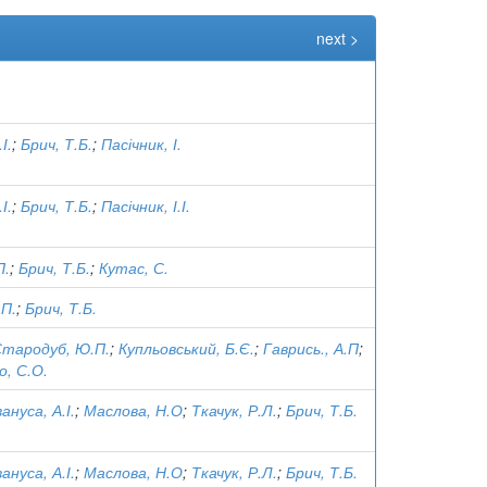
next >
І.
;
Брич, Т.Б.
;
Пасічник, І.
І.
;
Брич, Т.Б.
;
Пасічник, І.І.
П.
;
Брич, Т.Б.
;
Кутас, С.
.П.
;
Брич, Т.Б.
тародуб, Ю.П.
;
Купльовський, Б.Є.
;
Гаврись., А.П
;
, С.О.
вануса, А.І.
;
Маслова, Н.О
;
Ткачук, Р.Л.
;
Брич, Т.Б.
вануса, А.І.
;
Маслова, Н.О
;
Ткачук, Р.Л.
;
Брич, Т.Б.