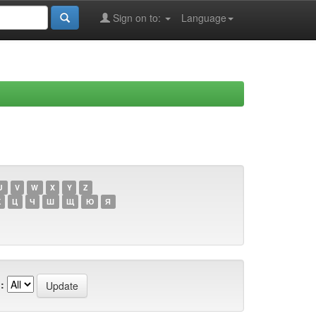
Sign on to:
Language
U
V
W
X
Y
Z
Х
Ц
Ч
Ш
Щ
Ю
Я
: