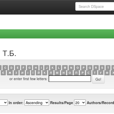
 Т.Б.
C
D
E
F
G
H
I
J
K
L
M
N
O
P
Q
R
S
T
Є
Ж
З
И
І
Ї
Й
К
Л
М
Н
О
П
Р
С
Т
У
Ф
or enter first few letters:
In order:
Results/Page
Authors/Record