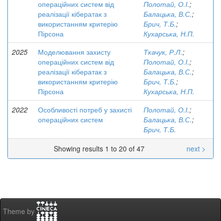
операційних систем від
Полотай, О.І.
;
реалізації кібератак з
Балацька, В.С.
;
використанням критерію
Брич, Т.Б.
;
Пірсона
Кухарська, Н.П.
2025
Моделювання захисту
Ткачук, Р.Л.
;
операційних систем від
Полотай, О.І.
;
реалізації кібератак з
Балацька, В.С.
;
використанням критерію
Брич, Т.Б.
;
Пірсона
Кухарська, Н.П.
2022
Особливості потреб у захисті
Полотай, О.І.
;
операційних систем
Балацька, В.С.
;
Брич, Т.Б.
Showing results 1 to 20 of 47
next >
Theme by