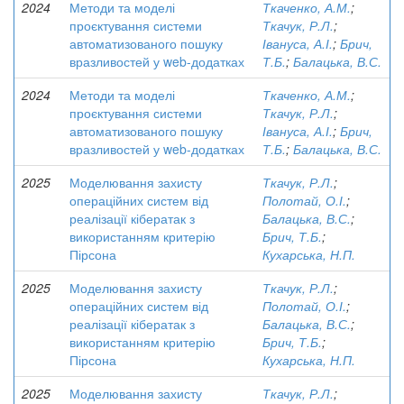
2024
Методи та моделі
Ткаченко, А.М.
;
проєктування системи
Ткачук, Р.Л.
;
автоматизованого пошуку
Івануса, А.І.
;
Брич,
вразливостей у web-додатках
Т.Б.
;
Балацька, В.С.
2024
Методи та моделі
Ткаченко, А.М.
;
проєктування системи
Ткачук, Р.Л.
;
автоматизованого пошуку
Івануса, А.І.
;
Брич,
вразливостей у web-додатках
Т.Б.
;
Балацька, В.С.
2025
Моделювання захисту
Ткачук, Р.Л.
;
операційних систем від
Полотай, О.І.
;
реалізації кібератак з
Балацька, В.С.
;
використанням критерію
Брич, Т.Б.
;
Пірсона
Кухарська, Н.П.
2025
Моделювання захисту
Ткачук, Р.Л.
;
операційних систем від
Полотай, О.І.
;
реалізації кібератак з
Балацька, В.С.
;
використанням критерію
Брич, Т.Б.
;
Пірсона
Кухарська, Н.П.
2025
Моделювання захисту
Ткачук, Р.Л.
;