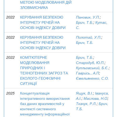
МЕТОЮ МОДЕЛЮВАННЯ ДІЙ
ЗЛОВМИСНИКА
2022
КЕРУВАННЯ БЕЗПЕКОЮ
Пановик, У.П.
;
ІНТЕРНЕТУ РЕЧЕЙ НА
Брич, Т.Б.
;
Кутас,
ОСНОВІ ІНДЕКСУ ДОВІРИ
С.
2022
КЕРУВАННЯ БЕЗПЕКОЮ
Полотай, У.П.
;
ІНТЕРНЕТУ РЕЧЕЙ НА
Брич, Т.Б.
ОСНОВІ ІНДЕКСУ ДОВІРИ
2022
КОМП'ЮТЕРНЕ
Брич, Т.Б.
;
МОДЕЛЮВАННЯ
Стародуб, Ю.П.
;
ПРИРОДНИХ І
Купльовський, Б.Є.
;
ТЕХНОГЕННИХ ЗАГРОЗ ТА
Гаврись., А.П
;
ЕКОЛОГО-ГЕОФІЗИЧНІ
Ємельяненко, С.О.
СИТУАЦІЇ
2025
Концептуалізація
Ящук, В.І.
;
Івануса,
інтегративного використання
А.І.
;
Маслова, Н.О
;
баз даних вразливостей у
Ткачук, Р.Л.
;
Брич,
контексті системного
Т.Б.
менеджменту інформаційної