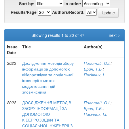
Sort by:
In order:
Results/Page
Authors/Record:
Showing results 1 to 20 of 47
next >
Issue
Title
Author(s)
Date
2022
Дослідження методів збору
Полотай, О.І.
;
інформації за допомогою
Брич, Т.Б.
;
кіберрозвідки та соціальної
Пасічник, І.
інженерії з метою
моделювання дій
зловмисника
2022
ДОСЛІДЖЕННЯ МЕТОДІВ
Полотай, О.І.
;
ЗБОРУ ІНФОРМАЦІЇ ЗА
Брич, Т.Б.
;
ДОПОМОГОЮ
Пасічник, І.І.
КІБЕРРОЗВІДКИ ТА
СОЦІАЛЬНОЇ ІНЖЕНЕРІЇ З