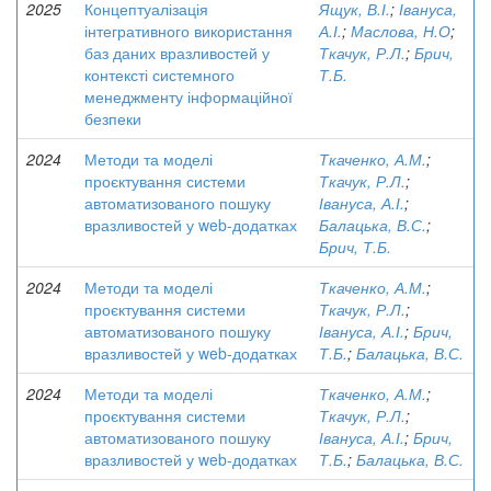
2025
Концептуалізація
Ящук, В.І.
;
Івануса,
інтегративного використання
А.І.
;
Маслова, Н.О
;
баз даних вразливостей у
Ткачук, Р.Л.
;
Брич,
контексті системного
Т.Б.
менеджменту інформаційної
безпеки
2024
Методи та моделі
Ткаченко, А.М.
;
проєктування системи
Ткачук, Р.Л.
;
автоматизованого пошуку
Івануса, А.І.
;
вразливостей у web-додатках
Балацька, В.С.
;
Брич, Т.Б.
2024
Методи та моделі
Ткаченко, А.М.
;
проєктування системи
Ткачук, Р.Л.
;
автоматизованого пошуку
Івануса, А.І.
;
Брич,
вразливостей у web-додатках
Т.Б.
;
Балацька, В.С.
2024
Методи та моделі
Ткаченко, А.М.
;
проєктування системи
Ткачук, Р.Л.
;
автоматизованого пошуку
Івануса, А.І.
;
Брич,
вразливостей у web-додатках
Т.Б.
;
Балацька, В.С.