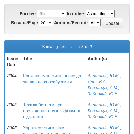
Sort by:
In order:
Results/Page
Authors/Record:
Showing results 1 to 3 of 3
Issue
Title
Author(s)
Date
2004
Ранкова гімнастика - шлях до
Антошків, Ю.М.
;
здорового способу життя.
Лащ, В.А.
;
Ковальчук, А.М.
;
Зайдовий, Ю.В.
2005
Техніка безпеки при
Антошків, Ю.М.
;
проведенні занять з фізичної
Ковальчук, А.М.
;
підготовки
Зайдовий, Ю.В.
2005
Характеристика рівня
Антошків, Ю.М.
;
фізичної підготовленості
Ковальчук, А.М.
;