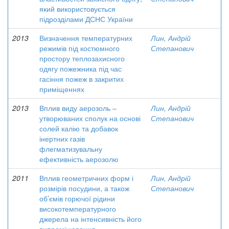
який використовується
підрозділами ДСНС України
2013
Визначення температурних
Лин, Андрій
режимів під костюмного
Степанович
простору теплозахисного
одягу пожежника під час
гасіння пожеж в закритих
приміщеннях
2013
Вплив виду аерозоль –
Лин, Андрій
утворюваних сполук на основі
Степанович
солей калію та добавок
інертних газів
флегматизувальну
ефективність аерозолю
2011
Вплив геометричних форм і
Лин, Андрій
розмірів посудини, а також
Степанович
об’ємів горючої рідини
високотемпературного
джерела на інтенсивність його