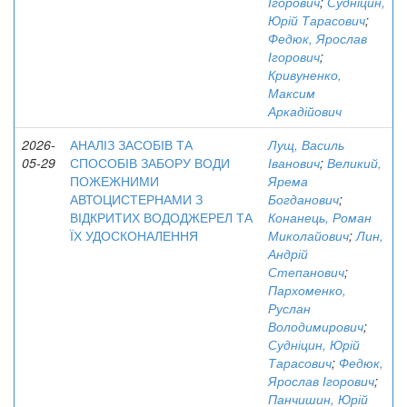
Ігорович
;
Судніцин,
Юрій Тарасович
;
Федюк, Ярослав
Ігорович
;
Кривуненко,
Максим
Аркадійович
2026-
АНАЛІЗ ЗАСОБІВ ТА
Лущ, Василь
05-29
СПОСОБІВ ЗАБОРУ ВОДИ
Іванович
;
Великий,
ПОЖЕЖНИМИ
Ярема
АВТОЦИСТЕРНАМИ З
Богданович
;
ВІДКРИТИХ ВОДОДЖЕРЕЛ ТА
Конанець, Роман
ЇХ УДОСКОНАЛЕННЯ
Миколайович
;
Лин,
Андрій
Степанович
;
Пархоменко,
Руслан
Володимирович
;
Судніцин, Юрій
Тарасович
;
Федюк,
Ярослав Ігорович
;
Панчишин, Юрій