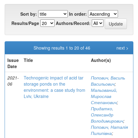
Sort by:
In order:
Results/Page
Authors/Record:
Showing results 1 to 20 of 46
next >
Issue
Title
Author(s)
Date
2021-
Technogenic impact of acid tar
Попович, Василь
06
storage ponds on the
Васильович
;
environment: a case study from
Мальований,
Lviv, Ukraine
Мирослав
Степанович
;
Придатко,
Олександр
Володимирович
;
Попович, Наталія
Пилипівна
;