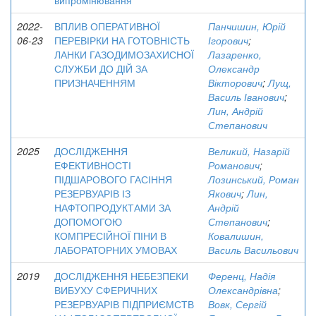
випромінювання
2022-
ВПЛИВ ОПЕРАТИВНОЇ
Панчишин, Юрій
06-23
ПЕРЕВІРКИ НА ГОТОВНІСТЬ
Ігорович
;
ЛАНКИ ГАЗОДИМОЗАХИСНОЇ
Лазаренко,
СЛУЖБИ ДО ДІЙ ЗА
Олександр
ПРИЗНАЧЕННЯМ
Вікторович
;
Лущ,
Василь Іванович
;
Лин, Андрій
Степанович
2025
ДОСЛІДЖЕННЯ
Великий, Назарій
ЕФЕКТИВНОСТІ
Романович
;
ПІДШАРОВОГО ГАСІННЯ
Лозинський, Роман
РЕЗЕРВУАРІВ ІЗ
Якович
;
Лин,
НАФТОПРОДУКТАМИ ЗА
Андрій
ДОПОМОГОЮ
Степанович
;
КОМПРЕСІЙНОЇ ПІНИ В
Ковалишин,
ЛАБОРАТОРНИХ УМОВАХ
Василь Васильович
2019
ДОСЛІДЖЕННЯ НЕБЕЗПЕКИ
Ференц, Надія
ВИБУХУ СФЕРИЧНИХ
Олександрівна
;
РЕЗЕРВУАРІВ ПІДПРИЄМСТВ
Вовк, Сергій