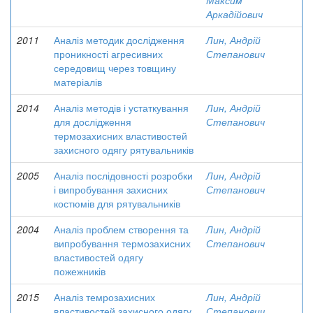
Максим
Аркадійович
2011
Аналіз методик дослідження
Лин, Андрій
проникності агресивних
Степанович
середовищ через товщину
матеріалів
2014
Аналіз методів і устаткування
Лин, Андрій
для дослідження
Степанович
термозахисних властивостей
захисного одягу рятувальників
2005
Аналіз послідовності розробки
Лин, Андрій
і випробування захисних
Степанович
костюмів для рятувальників
2004
Аналіз проблем створення та
Лин, Андрій
випробування термозахисних
Степанович
властивостей одягу
пожежників
2015
Аналіз темрозахисних
Лин, Андрій
властивостей захисного одягу,
Степанович