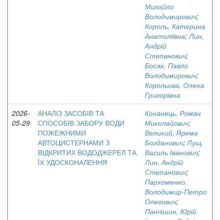
Михайло
Володимирович
;
Король, Катерина
Анатоліївна
;
Лин,
Андрій
Степанович
;
Босак, Павло
Володимирович
;
Корольова, Олена
Григорівна
2026-
АНАЛІЗ ЗАСОБІВ ТА
Конанець, Роман
05-29
СПОСОБІВ ЗАБОРУ ВОДИ
Миколайович
;
ПОЖЕЖНИМИ
Великий, Ярема
АВТОЦИСТЕРНАМИ З
Богданович
;
Лущ,
ВІДКРИТИХ ВОДОДЖЕРЕЛ ТА
Василь Іванович
;
ЇХ УДОСКОНАЛЕННЯ
Лин, Андрій
Степанович
;
Пархоменко,
Володимир-Петро
Олегович
;
Панчішин, Юрій