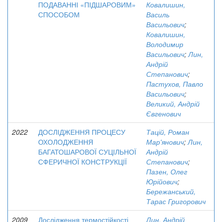
ПОДАВАННІ «ПІДШАРОВИМ»
Ковалишин,
СПОСОБОМ
Василь
Васильович
;
Ковалишин,
Володимир
Васильович
;
Лин,
Андрій
Степанович
;
Пастухов, Павло
Васильович
;
Великий, Андрій
Євгенович
2022
ДОСЛІДЖЕННЯ ПРОЦЕСУ
Тацій, Роман
ОХОЛОДЖЕННЯ
Мар'янович
;
Лин,
БАГАТОШАРОВОЇ СУЦІЛЬНОЇ
Андрій
СФЕРИЧНОЇ КОНСТРУКЦІЇ
Степанович
;
Пазен, Олег
Юрійович
;
Бережанський,
Тарас Григорович
2009
Дослідження термостійкості
Лин, Андрій