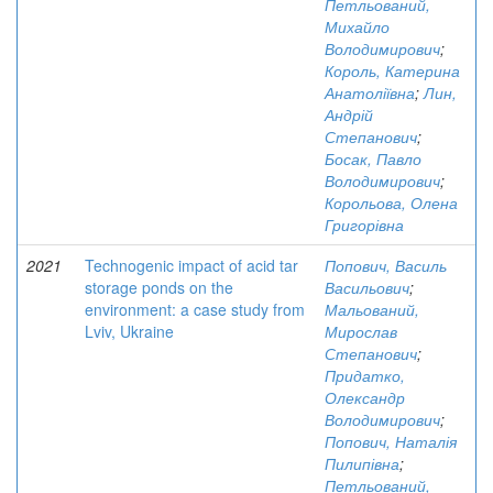
Петльований,
Михайло
Володимирович
;
Король, Катерина
Анатоліївна
;
Лин,
Андрій
Степанович
;
Босак, Павло
Володимирович
;
Корольова, Олена
Григорівна
2021
Technogenic impact of acid tar
Попович, Василь
storage ponds on the
Васильович
;
environment: a case study from
Мальований,
Lviv, Ukraine
Мирослав
Степанович
;
Придатко,
Олександр
Володимирович
;
Попович, Наталія
Пилипівна
;
Петльований,