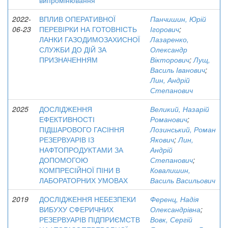
випромінювання
2022-
ВПЛИВ ОПЕРАТИВНОЇ
Панчишин, Юрій
06-23
ПЕРЕВІРКИ НА ГОТОВНІСТЬ
Ігорович
;
ЛАНКИ ГАЗОДИМОЗАХИСНОЇ
Лазаренко,
СЛУЖБИ ДО ДІЙ ЗА
Олександр
ПРИЗНАЧЕННЯМ
Вікторович
;
Лущ,
Василь Іванович
;
Лин, Андрій
Степанович
2025
ДОСЛІДЖЕННЯ
Великий, Назарій
ЕФЕКТИВНОСТІ
Романович
;
ПІДШАРОВОГО ГАСІННЯ
Лозинський, Роман
РЕЗЕРВУАРІВ ІЗ
Якович
;
Лин,
НАФТОПРОДУКТАМИ ЗА
Андрій
ДОПОМОГОЮ
Степанович
;
КОМПРЕСІЙНОЇ ПІНИ В
Ковалишин,
ЛАБОРАТОРНИХ УМОВАХ
Василь Васильович
2019
ДОСЛІДЖЕННЯ НЕБЕЗПЕКИ
Ференц, Надія
ВИБУХУ СФЕРИЧНИХ
Олександрівна
;
РЕЗЕРВУАРІВ ПІДПРИЄМСТВ
Вовк, Сергій