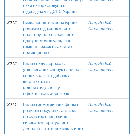
який використовується
підрозділами ДСНС України
2013
Визначення температурних
Лин, Андрій
режимів під костюмного
Степанович
простору теплозахисного
одягу пожежника під час
гасіння пожеж в закритих
приміщеннях
2013
Вплив виду аерозоль –
Лин, Андрій
утворюваних сполук на основі
Степанович
солей калію та добавок
інертних газів
флегматизувальну
ефективність аерозолю
2011
Вплив геометричних форм і
Лин, Андрій
розмірів посудини, а також
Степанович
об’ємів горючої рідини
високотемпературного
джерела на інтенсивність його