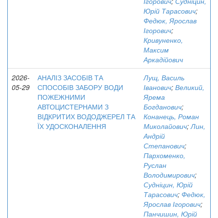
Ігорович
;
Судніцин,
Юрій Тарасович
;
Федюк, Ярослав
Ігорович
;
Кривуненко,
Максим
Аркадійович
2026-
АНАЛІЗ ЗАСОБІВ ТА
Лущ, Василь
05-29
СПОСОБІВ ЗАБОРУ ВОДИ
Іванович
;
Великий,
ПОЖЕЖНИМИ
Ярема
АВТОЦИСТЕРНАМИ З
Богданович
;
ВІДКРИТИХ ВОДОДЖЕРЕЛ ТА
Конанець, Роман
ЇХ УДОСКОНАЛЕННЯ
Миколайович
;
Лин,
Андрій
Степанович
;
Пархоменко,
Руслан
Володимирович
;
Судніцин, Юрій
Тарасович
;
Федюк,
Ярослав Ігорович
;
Панчишин, Юрій