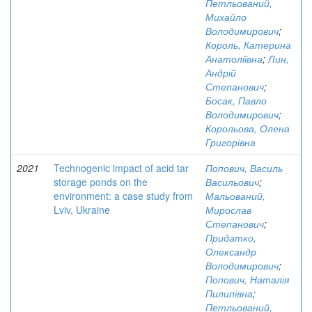
Петльований,
Михайло
Володимирович
;
Король, Катерина
Анатоліївна
;
Лин,
Андрій
Степанович
;
Босак, Павло
Володимирович
;
Корольова, Олена
Григорівна
2021
Technogenic impact of acid tar
Попович, Василь
storage ponds on the
Васильович
;
environment: a case study from
Мальований,
Lviv, Ukraine
Мирослав
Степанович
;
Придатко,
Олександр
Володимирович
;
Попович, Наталія
Пилипівна
;
Петльований,