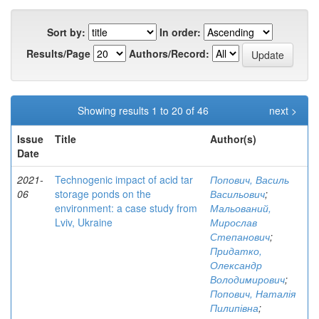
Sort by:
In order:
Results/Page
Authors/Record:
Showing results 1 to 20 of 46
next >
Issue
Title
Author(s)
Date
2021-
Technogenic impact of acid tar
Попович, Василь
06
storage ponds on the
Васильович
;
environment: a case study from
Мальований,
Lviv, Ukraine
Мирослав
Степанович
;
Придатко,
Олександр
Володимирович
;
Попович, Наталія
Пилипівна
;