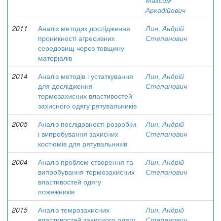
Максим
Аркадійович
2011
Аналіз методик дослідження
Лин, Андрій
проникності агресивних
Степанович
середовищ через товщину
матеріалів
2014
Аналіз методів і устаткування
Лин, Андрій
для дослідження
Степанович
термозахисних властивостей
захисного одягу рятувальників
2005
Аналіз послідовності розробки
Лин, Андрій
і випробування захисних
Степанович
костюмів для рятувальників
2004
Аналіз проблем створення та
Лин, Андрій
випробування термозахисних
Степанович
властивостей одягу
пожежників
2015
Аналіз темрозахисних
Лин, Андрій
властивостей захисного одягу,
Степанович