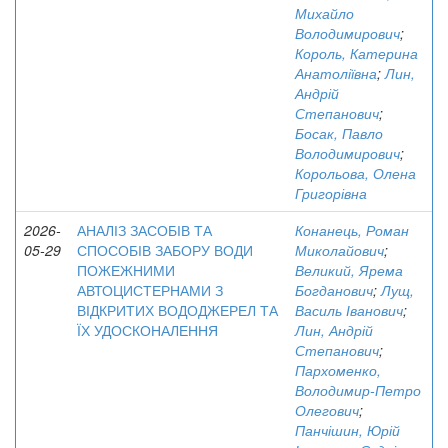
Михайло
Володимирович
;
Король, Катерина
Анатоліївна
;
Лин,
Андрій
Степанович
;
Босак, Павло
Володимирович
;
Корольова, Олена
Григорівна
2026-
АНАЛІЗ ЗАСОБІВ ТА
Конанець, Роман
05-29
СПОСОБІВ ЗАБОРУ ВОДИ
Миколайович
;
ПОЖЕЖНИМИ
Великий, Ярема
АВТОЦИСТЕРНАМИ З
Богданович
;
Лущ,
ВІДКРИТИХ ВОДОДЖЕРЕЛ ТА
Василь Іванович
;
ЇХ УДОСКОНАЛЕННЯ
Лин, Андрій
Степанович
;
Пархоменко,
Володимир-Петро
Олегович
;
Панчішин, Юрій