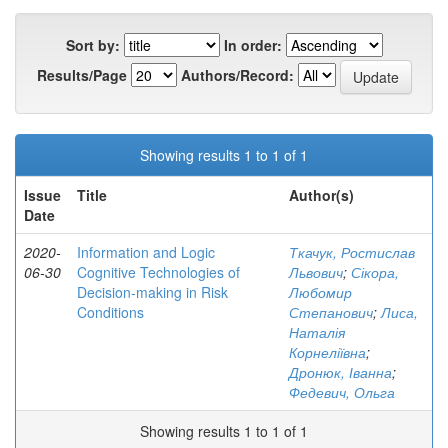
Sort by:
In order:
Results/Page
Authors/Record:
Showing results 1 to 1 of 1
Issue
Title
Author(s)
Date
2020-
Information and Logic
Ткачук, Ростислав
06-30
Cognitive Technologies of
Львович
;
Сікора,
Decision-making in Risk
Любомир
Conditions
Степанович
;
Лиса,
Наталія
Корнеліївна
;
Дронюк, Іванна
;
Федевич, Ольга
Showing results 1 to 1 of 1