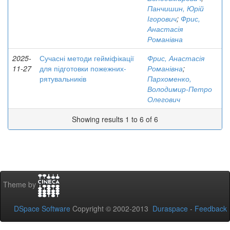
Панчишин, Юрій
Ігорович
;
Фрис,
Анастасія
Романівна
2025-
Сучасні методи гейміфікації
Фрис, Анастасія
11-27
для підготовки пожежних-
Романівна
;
рятувальників
Пархоменко,
Володимир-Петро
Олегович
Showing results 1 to 6 of 6
Theme by
DSpace Software
Copyright © 2002-2013
Duraspace
-
Feedback