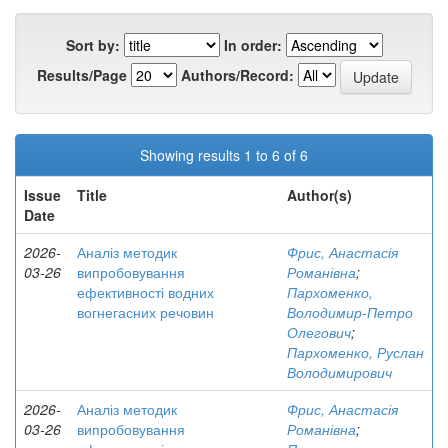
Sort by:
In order:
Results/Page
Authors/Record:
Showing results 1 to 6 of 6
Issue
Title
Author(s)
Date
2026-
Аналіз методик
Фрис, Анастасія
03-26
випробовування
Романівна
;
ефективності водних
Пархоменко,
вогнегасних речовин
Володимир-Петро
Олегович
;
Пархоменко, Руслан
Володимирович
2026-
Аналіз методик
Фрис, Анастасія
03-26
випробовування
Романівна
;