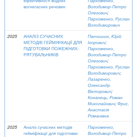
ефективності водних
Пархоменко,
вогнегасних речовин
Володимир-Петро
Олегович
;
Пархоменко, Руслан
Володимирович
2025
АНАЛІЗ СУЧАСНИХ
Панчишин, Юрій
МЕТОДІВ ГЕЙМІФІКАЦІЇ ДЛЯ
Ігорович
;
ПІДГОТОВКИ ПОЖЕЖНИХ-
Пархоменко,
РЯТУВАЛЬНИКІВ
Володимир-Петро
Олегович
;
Пархоменко, Руслан
Володимирович
;
Лазаренко,
Олександр
Вікторович
;
Конанець, Роман
Миколайович
;
Фрис,
Анастасія
Романівна
2025
Аналіз сучасних методів
Пархоменко,
гейміфікації для підготовки
Володимир-Петро