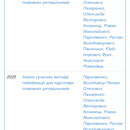
пожежних-рятувальників
Олегович
;
Лазаренко,
Олександр
Вікторович
;
Конанець, Роман
Миколайович
;
Пархоменко, Руслан
Володимирович
;
Панчишин, Юрій
Ігорович
;
Фрис,
Анастасія
Романівна
2025
Аналіз сучасних методів
Пархоменко,
гейміфікації для підготовки
Володимир-Петро
пожежних-рятувальників
Олегович
;
Лазаренко,
Олександр
Вікторович
;
Конанець, Роман
Миколайович
;
Пархоменко, Руслан
Володимирович
;