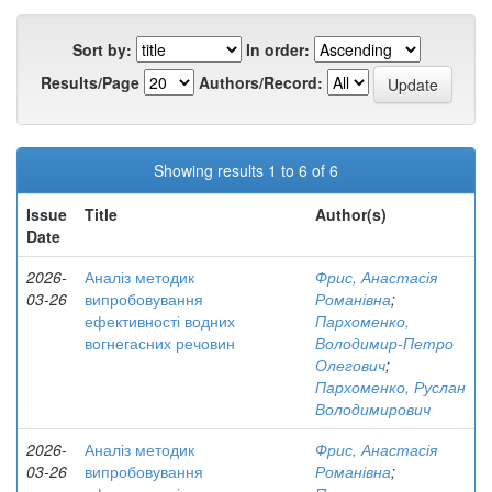
Sort by:
In order:
Results/Page
Authors/Record:
Showing results 1 to 6 of 6
Issue
Title
Author(s)
Date
2026-
Аналіз методик
Фрис, Анастасія
03-26
випробовування
Романівна
;
ефективності водних
Пархоменко,
вогнегасних речовин
Володимир-Петро
Олегович
;
Пархоменко, Руслан
Володимирович
2026-
Аналіз методик
Фрис, Анастасія
03-26
випробовування
Романівна
;