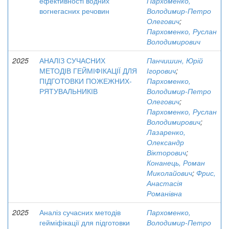
ефективності водних
Пархоменко,
вогнегасних речовин
Володимир-Петро
Олегович
;
Пархоменко, Руслан
Володимирович
2025
АНАЛІЗ СУЧАСНИХ
Панчишин, Юрій
МЕТОДІВ ГЕЙМІФІКАЦІЇ ДЛЯ
Ігорович
;
ПІДГОТОВКИ ПОЖЕЖНИХ-
Пархоменко,
РЯТУВАЛЬНИКІВ
Володимир-Петро
Олегович
;
Пархоменко, Руслан
Володимирович
;
Лазаренко,
Олександр
Вікторович
;
Конанець, Роман
Миколайович
;
Фрис,
Анастасія
Романівна
2025
Аналіз сучасних методів
Пархоменко,
гейміфікації для підготовки
Володимир-Петро