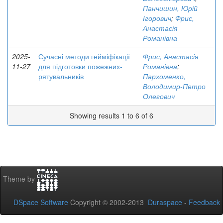
Панчишин, Юрій
Ігорович
;
Фрис,
Анастасія
Романівна
2025-
Сучасні методи гейміфікації
Фрис, Анастасія
11-27
для підготовки пожежних-
Романівна
;
рятувальників
Пархоменко,
Володимир-Петро
Олегович
Showing results 1 to 6 of 6
Theme by
DSpace Software
Copyright © 2002-2013
Duraspace
-
Feedback