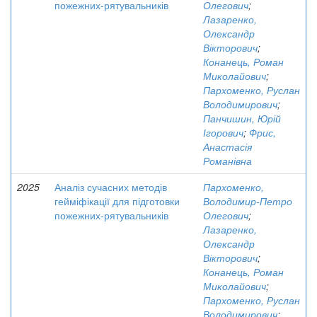
пожежних-рятувальників
Олегович
;
Лазаренко,
Олександр
Вікторович
;
Конанець, Роман
Миколайович
;
Пархоменко, Руслан
Володимирович
;
Панчишин, Юрій
Ігорович
;
Фрис,
Анастасія
Романівна
2025
Аналіз сучасних методів
Пархоменко,
гейміфікації для підготовки
Володимир-Петро
пожежних-рятувальників
Олегович
;
Лазаренко,
Олександр
Вікторович
;
Конанець, Роман
Миколайович
;
Пархоменко, Руслан
Володимирович
;