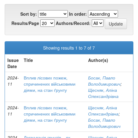
Sort by:
In order:
Results/Page
Authors/Record:
Showing results 1 to 7 of 7
Issue
Title
Author(s)
Date
2024-
Вплив лісових пожеж,
Босак, Павло
11
спричинених військовими
Володимирович
;
діями, на стан ґрунту
Щесняк, Аліна
Олександрівна
2024-
Вплив лісових пожеж,
Щесняк, Аліна
11
спричинених військовими
Олександрівна
;
діями, на стан ґрунту
Босак, Павло
Володимирович
2024-
Деградація грунтів – як
Щесняк, Аліна