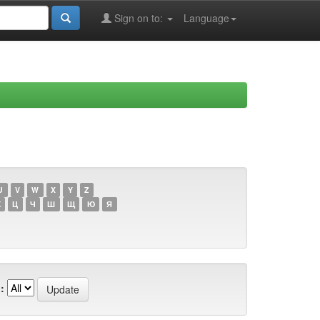
Sign on to:
Language
U
V
W
X
Y
Z
Х
Ц
Ч
Ш
Щ
Ю
Я
: