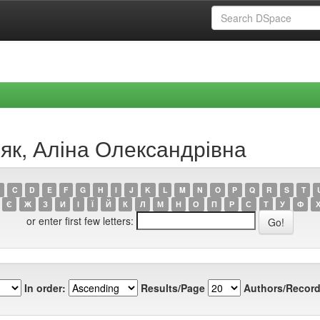
як, Аліна Олександрівна
C
D
E
F
G
H
I
J
K
L
M
N
O
P
Q
R
S
T
Є
Ж
З
И
І
Ї
Й
К
Л
М
Н
О
П
Р
С
Т
У
Ф
or enter first few letters:
In order:
Results/Page
Authors/Record