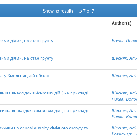
Showing results 1 to 7 of 7
Author(s)
вими діями, на стан ґрунту
Босак, Пав
вими діями, на стан ґрунту
Щесняк, Алі
ма у Хмельницькій області
Щесняк, Алі
ища внаслідок військових дій ( на прикладі
Щесняк, Алі
Рихва, Вол
ища внаслідок військових дій ( на прикладі
Щесняк, Алі
Рихва, Вол
ччини на основі аналізу хімічного складу та
Щесняк, Алі
Ковальчук, 