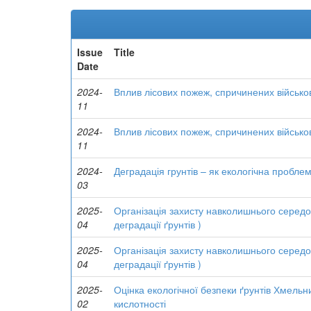
Issue
Title
Date
2024-
Вплив лісових пожеж, спричинених військо
11
2024-
Вплив лісових пожеж, спричинених військо
11
2024-
Деградація грунтів – як екологічна пробле
03
2025-
Організація захисту навколишнього середов
04
деградації ґрунтів )
2025-
Організація захисту навколишнього середов
04
деградації ґрунтів )
2025-
Оцінка екологічної безпеки ґрунтів Хмельни
02
кислотності