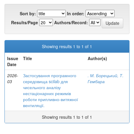
Sort by:
In order:
Results/Page
Authors/Record:
Showing results 1 to 1 of 1
Issue
Title
Author(s)
Date
2026-
Застосування програмного
. М. Борецький, Т.
03
середовища scilab для
Гембара
чисельного аналізу
нестаціонарних режимів
роботи припливно-витяжної
вентиляції.
Showing results 1 to 1 of 1