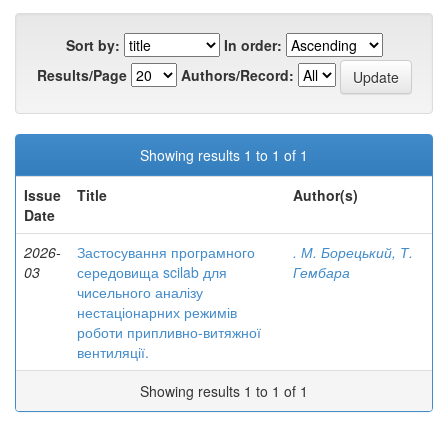
Sort by:
In order:
Results/Page
Authors/Record:
Showing results 1 to 1 of 1
Issue
Title
Author(s)
Date
2026-
Застосування програмного
. М. Борецький, Т.
03
середовища scilab для
Гембара
чисельного аналізу
нестаціонарних режимів
роботи припливно-витяжної
вентиляції.
Showing results 1 to 1 of 1