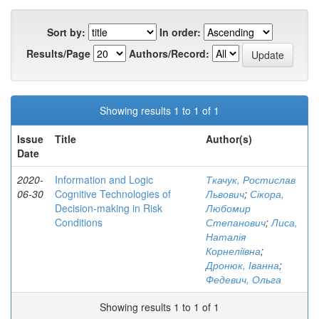
Sort by:
In order:
Results/Page
Authors/Record:
Showing results 1 to 1 of 1
Issue
Title
Author(s)
Date
2020-
Information and Logic
Ткачук, Ростислав
06-30
Cognitive Technologies of
Львович
;
Сікора,
Decision-making in Risk
Любомир
Conditions
Степанович
;
Лиса,
Наталія
Корнеліївна
;
Дронюк, Іванна
;
Федевич, Ольга
Showing results 1 to 1 of 1