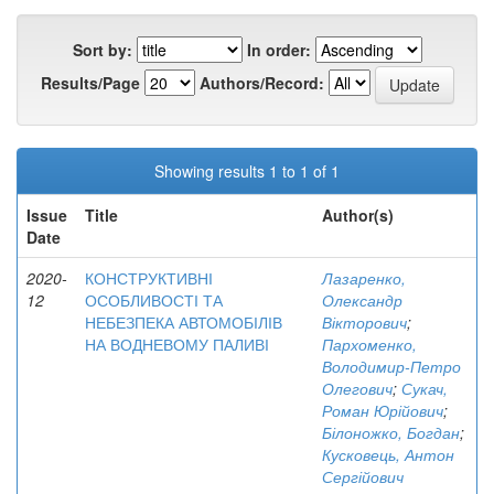
Sort by:
In order:
Results/Page
Authors/Record:
Showing results 1 to 1 of 1
Issue
Title
Author(s)
Date
2020-
КОНСТРУКТИВНІ
Лазаренко,
12
ОСОБЛИВОСТІ ТА
Олександр
НЕБЕЗПЕКА АВТОМОБІЛІВ
Вікторович
;
НА ВОДНЕВОМУ ПАЛИВІ
Пархоменко,
Володимир-Петро
Олегович
;
Сукач,
Роман Юрійович
;
Білоножко, Богдан
;
Кусковець, Антон
Сергійович