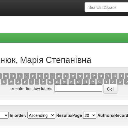
анюк, Марія Степанівна
C
D
E
F
G
H
I
J
K
L
M
N
O
P
Q
R
S
T
Є
Ж
З
И
І
Ї
Й
К
Л
М
Н
О
П
Р
С
Т
У
Ф
or enter first few letters:
In order:
Results/Page
Authors/Record