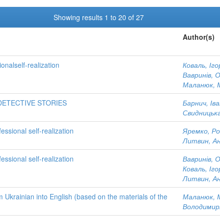
Showing results 1 to 20 of 27
Author(s)
onalself-realization
Коваль, Іг
Вавринів, 
Маланюк, 
 DETECTIVE STORIES
Барнич, Іва
Свидницька
essional self-realization
Яремко, Р
Литвин, Ан
essional self-realization
Вавринів, 
Коваль, Іг
Литвин, Ан
m Ukrainian into English (based on the materials of the
Маланюк, 
Володимир