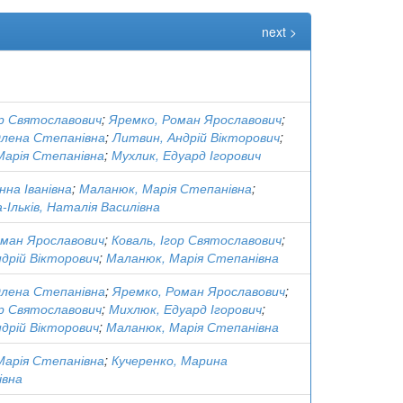
next >
ор Святославович
;
Яремко, Роман Ярославович
;
Олена Степанівна
;
Литвин, Андрій Вікторович
;
Марія Степанівна
;
Мухлик, Едуард Ігорович
нна Іванівна
;
Маланюк, Марія Степанівна
;
-Ільків, Наталія Василівна
оман Ярославович
;
Коваль, Ігор Святославович
;
дрій Вікторович
;
Маланюк, Марія Степанівна
Олена Степанівна
;
Яремко, Роман Ярославович
;
ор Святославович
;
Михлюк, Едуард Ігорович
;
дрій Вікторович
;
Маланюк, Марія Степанівна
Марія Степанівна
;
Кучеренко, Марина
івна