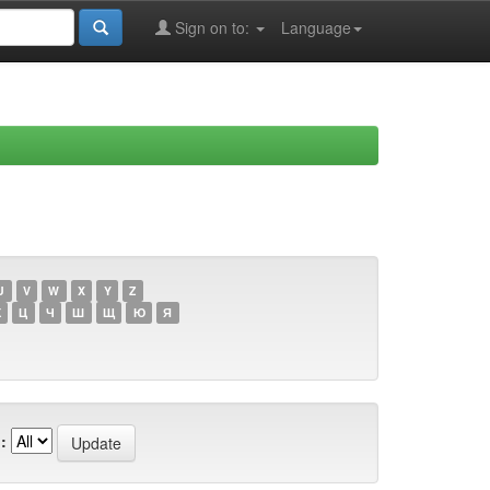
Sign on to:
Language
U
V
W
X
Y
Z
Х
Ц
Ч
Ш
Щ
Ю
Я
: