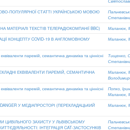
Святослав
КОВО-ПОПУЛЯРНОЇ СТАТТІ УКРАЇНСЬКОЮ МОВОЮ
Пальчевськ
Степанівн
НА МАТЕРІАЛІ ТЕКСТІВ ТЕЛЕРАДІОКОМПАНІЇ BBC)
Маланюк, 
АЦІЇ КОНЦЕПТУ COVID-19 В АНГЛОМОВНОМУ
Маланюк, 
еквіваленти паремій, семантична динаміка та ціннісні
Тищенко, 
Степанівн
КЛАДНІ ЕКВІВАЛЕНТИ ПАРЕМІЙ, СЕМАНТИЧНА
Маланюк, 
Володимир
еквіваленти паремій, семантична динаміка та ціннісні
Попко, Іри
Маланюк, 
 DANGER У МЕДІАПРОСТОРІ (ПЕРЕКЛАДАЦЬКИЙ
Маланюк, 
МИ ЦИВІЛЬНОГО ЗАХИСТУ У ЛЬВІВСЬКОМУ
Пальчевськ
ИТТЄДІЯЛЬНОСТІ: ІНТЕГРАЦІЯ CAT-ЗАСТОСУНКІВ
Степанівн