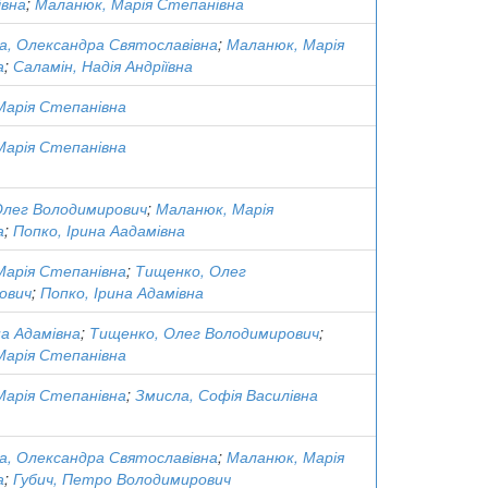
івна
;
Маланюк, Марія Степанівна
а, Олександра Святославівна
;
Маланюк, Марія
а
;
Саламін, Надія Андріївна
Марія Степанівна
Марія Степанівна
Олег Володимирович
;
Маланюк, Марія
а
;
Попко, Ірина Аадамівна
Марія Степанівна
;
Тищенко, Олег
ович
;
Попко, Ірина Адамівна
на Адамівна
;
Тищенко, Олег Володимирович
;
Марія Степанівна
Марія Степанівна
;
Змисла, Софія Василівна
а, Олександра Святославівна
;
Маланюк, Марія
а
;
Губич, Петро Володимирович