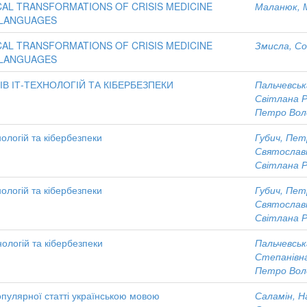
AL TRANSFORMATIONS OF CRISIS MEDICINE
Маланюк, 
 LANGUAGES
AL TRANSFORMATIONS OF CRISIS MEDICINE
Змисла, Со
 LANGUAGES
ІВ ІТ-ТЕХНОЛОГІЙ ТА КІБЕРБЕЗПЕКИ
Пальчевськ
Світлана 
Петро Вол
нологій та кібербезпеки
Губич, Пе
Святослав
Світлана 
нологій та кібербезпеки
Губич, Пе
Святослав
Світлана 
нологій та кібербезпеки
Пальчевськ
Степанівн
Петро Вол
опулярної статті українською мовою
Саламін, На