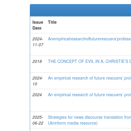
Issue
Title
Date
2024-
Anempiricalresearchoffuturerescuers’professi
11-07
2018
THE CONCEPT OF EVIL IN A. CHRISTIE’S
2024-
An empirical research of future rescuers’ prof
10
2024
An empirical research of future rescuers’ prof
2025-
Strategies for news discourse translation fro
06-22
Ukrinform media resource)