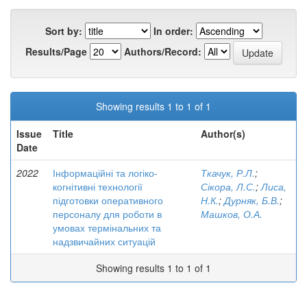
Sort by:
In order:
Results/Page
Authors/Record:
Showing results 1 to 1 of 1
Issue
Title
Author(s)
Date
2022
Інформаційні та логіко-
Ткачук, Р.Л.
;
когнітивні технології
Сікора, Л.С.
;
Лиса,
підготовки оперативного
Н.К.
;
Дурняк, Б.В.
;
персоналу для роботи в
Машков, О.А.
умовах термінальних та
надзвичайних ситуацій
Showing results 1 to 1 of 1