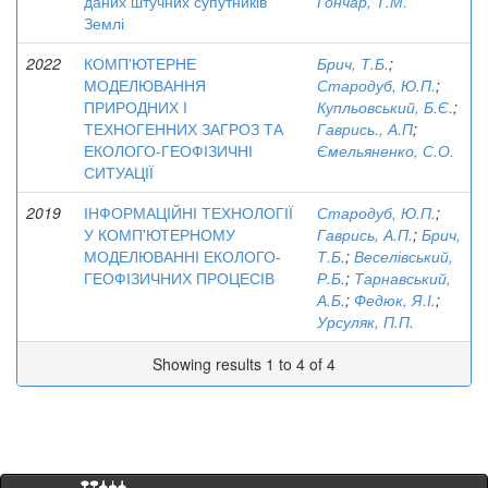
даних штучних супутників
Гончар, Т.М.
Землі
2022
КОМП'ЮТЕРНЕ
Брич, Т.Б.
;
МОДЕЛЮВАННЯ
Стародуб, Ю.П.
;
ПРИРОДНИХ І
Купльовський, Б.Є.
;
ТЕХНОГЕННИХ ЗАГРОЗ ТА
Гаврись., А.П
;
ЕКОЛОГО-ГЕОФІЗИЧНІ
Ємельяненко, С.О.
СИТУАЦІЇ
2019
ІНФОРМАЦІЙНІ ТЕХНОЛОГІЇ
Стародуб, Ю.П.
;
У КОМП'ЮТЕРНОМУ
Гаврись, А.П.
;
Брич,
МОДЕЛЮВАННІ ЕКОЛОГО-
Т.Б.
;
Веселівський,
ГЕОФІЗИЧНИХ ПРОЦЕСІВ
Р.Б.
;
Тарнавський,
А.Б.
;
Федюк, Я.І.
;
Урсуляк, П.П.
Showing results 1 to 4 of 4