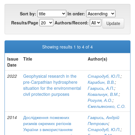
Sort by:
In order:
Results/Page
Authors/Record:
Showing results 1 to 4 of 4
Issue
Title
Author(s)
Date
2022
Geophysical research in the
Стародуб, Ю.П.
;
pre-Carpathian hydrosphere
Карабин, В.В.
;
situation for the environmental
Гаврись, А.П.
;
civil protection purposes
Ковальчук, В.М.
;
Рогуля, А.О.
;
Ємельянонко, С.О.
2014
Дослідження пожежних
Гаврись, Андрій
ризиків окремих регіонів
Петрович
;
України з використанням
Стародуб, Ю.П.
;