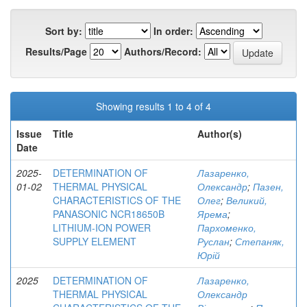
Sort by:
In order:
Results/Page
Authors/Record:
Showing results 1 to 4 of 4
Issue
Title
Author(s)
Date
2025-
DETERMINATION OF
Лазаренко,
01-02
THERMAL PHYSICAL
Олександр
;
Пазен,
CHARACTERISTICS OF THE
Олег
;
Великий,
PANASONIC NCR18650B
Ярема
;
LITHIUM-ION POWER
Пархоменко,
SUPPLY ELEMENT
Руслан
;
Степаняк,
Юрій
2025
DETERMINATION OF
Лазаренко,
THERMAL PHYSICAL
Олександр