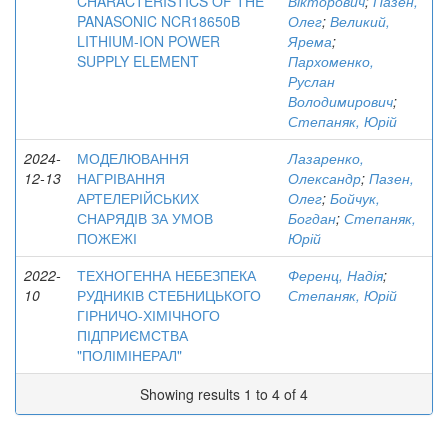
CHARACTERISTICS OF THE
Вікторович
;
Пазен,
PANASONIC NCR18650B
Олег
;
Великий,
LITHIUM-ION POWER
Ярема
;
SUPPLY ELEMENT
Пархоменко,
Руслан
Володимирович
;
Степаняк, Юрій
2024-
МОДЕЛЮВАННЯ
Лазаренко,
12-13
НАГРІВАННЯ
Олександр
;
Пазен,
АРТЕЛЕРІЙСЬКИХ
Олег
;
Бойчук,
СНАРЯДІВ ЗА УМОВ
Богдан
;
Степаняк,
ПОЖЕЖІ
Юрій
2022-
ТЕХНОГЕННА НЕБЕЗПЕКА
Ференц, Надія
;
10
РУДНИКІВ СТЕБНИЦЬКОГО
Степаняк, Юрій
ГІРНИЧО-ХІМІЧНОГО
ПІДПРИЄМСТВА
"ПОЛІМІНЕРАЛ"
Showing results 1 to 4 of 4