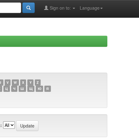
Sign on to:
Language
U
V
W
X
Y
Z
Х
Ц
Ч
Ш
Щ
Ю
Я
: