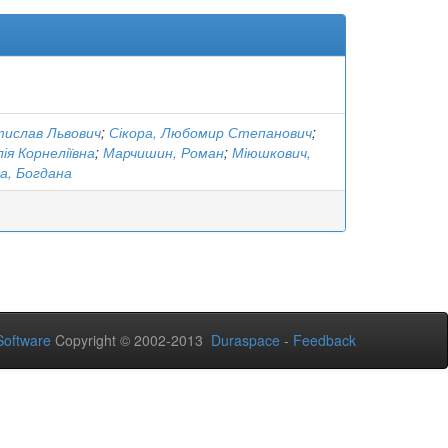
тислав Львович
;
Сікора, Любомир Степанович
;
ія Корнеліївна
;
Марчишин, Роман
;
Міюшкович,
а, Богдана
oftware
Copyright © 2002-2013
Duraspace
-
Feedback