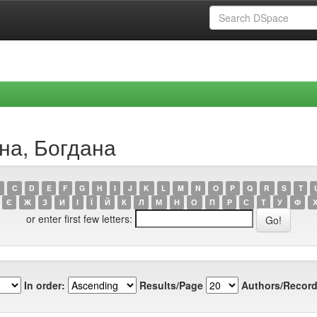
на, Богдана
C
D
E
F
G
H
I
J
K
L
M
N
O
P
Q
R
S
T
Є
Ж
З
И
І
Ї
Й
К
Л
М
Н
О
П
Р
С
Т
У
Ф
or enter first few letters:
In order:
Results/Page
Authors/Record