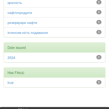
кратність
1
нафтопродукти
1
резервуари нафти
1
інтенсив-ність подавання
1
Date issued
2024
1
Has File(s)
true
1