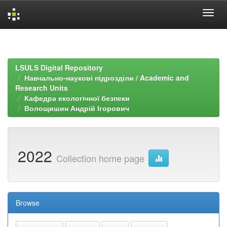
Skip
navigation
LSULS Digital Repository
Навчально-наукові підрозділи / Academic and
Research Units
Кафедра екологічної безпеки
Волощишин Андрій Ігорович
2022
Collection home page
Browse