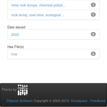
mine rock dumps, chemical polluti...
1
rock dump, coal mine, ecological ...
1
Date issued
2022
3
Has File(s)
true
3
Theme by
DSpace Software
Copyright © 2002-2013
Duraspace
-
Feedback