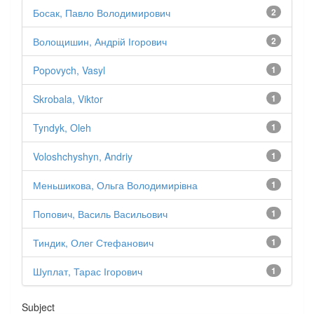
Босак, Павло Володимирович
2
Волощишин, Андрій Ігорович
2
Popovych, Vasyl
1
Skrobala, Viktor
1
Tyndyk, Oleh
1
Voloshchyshyn, Andriy
1
Меньшикова, Ольга Володимирівна
1
Попович, Василь Васильович
1
Тиндик, Олег Стефанович
1
Шуплат, Тарас Ігорович
1
Subject