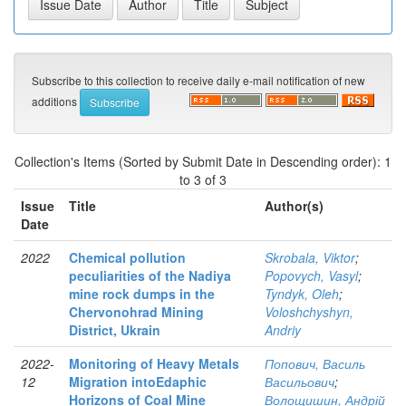
Subscribe to this collection to receive daily e-mail notification of new
additions
Collection's Items (Sorted by Submit Date in Descending order): 1
to 3 of 3
Issue
Title
Author(s)
Date
2022
Chemical pollution
Skrobala, Viktor
;
peculiarities of the Nadiya
Popovych, Vasyl
;
mine rock dumps in the
Tyndyk, Oleh
;
Chervonohrad Mining
Voloshchyshyn,
District, Ukrain
Andriy
2022-
Monitoring of Heavy Metals
Попович, Василь
12
Migration intoEdaphic
Васильович
;
Horizons of Coal Mine
Волощишин, Андрій