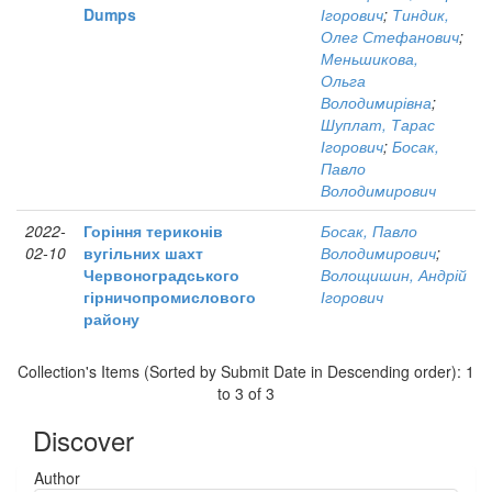
Dumps
Ігорович
;
Тиндик,
Олег Стефанович
;
Меньшикова,
Ольга
Володимирівна
;
Шуплат, Тарас
Ігорович
;
Босак,
Павло
Володимирович
2022-
Горіння териконів
Босак, Павло
02-10
вугільних шахт
Володимирович
;
Червоноградського
Волощишин, Андрій
гірничопромислового
Ігорович
району
Collection's Items (Sorted by Submit Date in Descending order): 1
to 3 of 3
Discover
Author