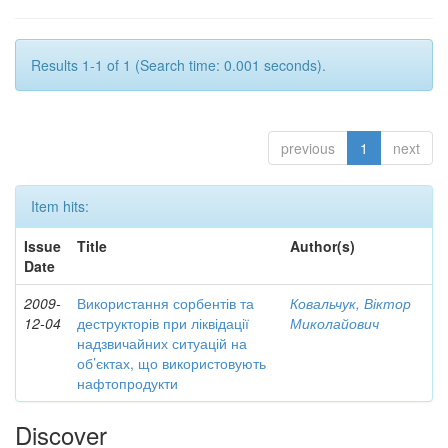
Results 1-1 of 1 (Search time: 0.001 seconds).
previous
1
next
Item hits:
Issue
Title
Author(s)
Date
2009-
Використання сорбентів та
Ковальчук, Віктор
12-04
деструкторів при ліквідації
Миколайович
надзвичайних ситуацій на
об’єктах, що використовують
нафтопродукти
Discover