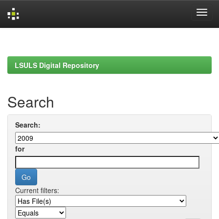
Skip
navigation
LSULS Digital Repository
Search
Search:
for
Current filters: