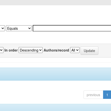
In order
Authors/record
previous
1