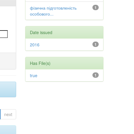
фізична підготовленість
1
особового...
Date issued
2016
1
Has File(s)
true
1
next