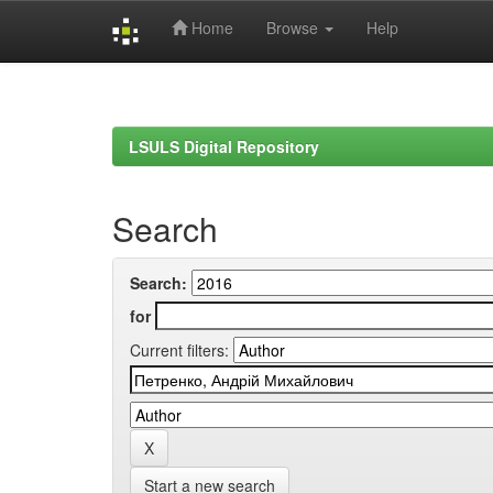
Home
Browse
Help
Skip
navigation
LSULS Digital Repository
Search
Search:
for
Current filters:
Start a new search