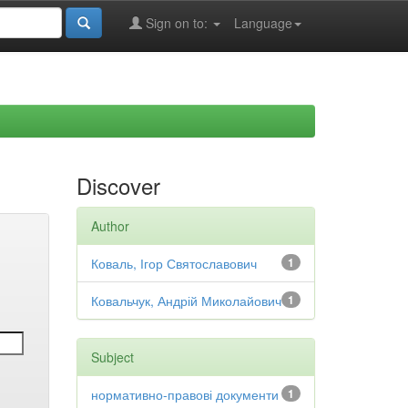
Sign on to:
Language
Discover
Author
Коваль, Ігор Святославович
1
Ковальчук, Андрій Миколайович
1
Subject
нормативно-правові документи
1