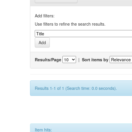
Add filters:
Use filters to refine the search results.
Results/Page
|
Sort items by
Results 1-1 of 1 (Search time: 0.0 seconds).
Item hits: