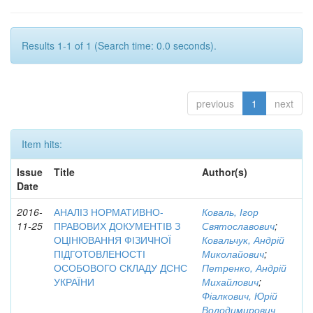
Results 1-1 of 1 (Search time: 0.0 seconds).
previous
1
next
Item hits:
Issue
Title
Author(s)
Date
2016-
АНАЛІЗ НОРМАТИВНО-
Коваль, Ігор
11-25
ПРАВОВИХ ДОКУМЕНТІВ З
Святославович
;
ОЦІНЮВАННЯ ФІЗИЧНОЇ
Ковальчук, Андрій
ПІДГОТОВЛЕНОСТІ
Миколайович
;
ОСОБОВОГО СКЛАДУ ДСНС
Петренко, Андрій
УКРАЇНИ
Михайлович
;
Фіалкович, Юрій
Володимирович