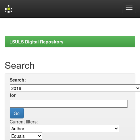
Skip
navigation
LSULS Digital Repository
Search
Search:
for
Current filters: