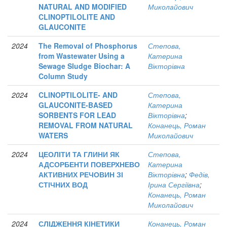
NATURAL AND MODIFIED
Миколайович
CLINOPTILOLITE AND
GLAUCONITE
2024
The Removal of Phosphorus
Степова,
from Wastewater Using a
Катерина
Sewage Sludge Biochar: A
Вікторівна
Column Study
2024
CLINOPTILOLITE- AND
Степова,
GLAUCONITE-BASED
Катерина
SORBENTS FOR LEAD
Вікторівна
;
REMOVAL FROM NATURAL
Конанець, Роман
WATERS
Миколайович
2024
ЦЕОЛІТИ ТА ГЛИНИ ЯК
Степова,
АДСОРБЕНТИ ПОВЕРХНЕВО
Катерина
АКТИВНИХ РЕЧОВИН ЗІ
Вікторівна
;
Федів,
СТІЧНИХ ВОД
Ірина Сергіївна
;
Конанець, Роман
Миколайович
2024
СЛІДЖЕННЯ КІНЕТИКИ
Конанець, Роман