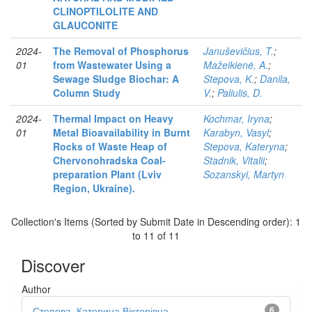
CLINOPTILOLITE AND
GLAUCONITE
2024-
The Removal of Phosphorus
Januševičius, T.
;
01
from Wastewater Using a
Mažeikienė, A.
;
Sewage Sludge Biochar: A
Stepova, K.
;
Danila,
Column Study
V.
;
Paliulis, D.
2024-
Thermal Impact on Heavy
Kochmar, Iryna
;
01
Metal Bioavailability in Burnt
Karabyn, Vasyl
;
Rocks of Waste Heap of
Stepova, Kateryna
;
Chervonohradska Coal-
Stadnik, Vitalii
;
preparation Plant (Lviv
Sozanskyi, Martyn
Region, Ukraine).
Collection's Items (Sorted by Submit Date in Descending order): 1
to 11 of 11
Discover
Author
Степова, Катерина Вікторівна
6