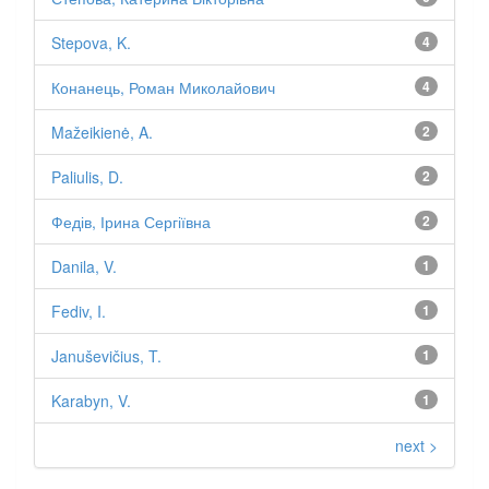
Stepova, K.
4
Конанець, Роман Миколайович
4
Mažeikienė, A.
2
Paliulis, D.
2
Федів, Ірина Сергіївна
2
Danila, V.
1
Fediv, I.
1
Januševičius, T.
1
Karabyn, V.
1
next >