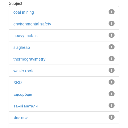
Subject
coal mining
1
environmental safety
1
heavy metals
1
slagheap
1
thermogravimetry
1
waste rock
1
XRD
1
адсорбція
1
важкі метали
1
кінетика
1