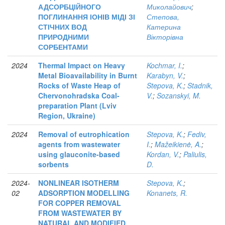
АДСОРБЦІЙНОГО
Миколайович
;
ПОГЛИНАННЯ ІОНІВ МІДІ ЗІ
Степова,
СТІЧНИХ ВОД
Катерина
ПРИРОДНИМИ
Вікторівна
СОРБЕНТАМИ
2024
Thermal Impact on Heavy
Kochmar, I.
;
Metal Bioavailability in Burnt
Karabyn, V.
;
Rocks of Waste Heap of
Stepova, K.
;
Stadnik,
Chervonohradska Coal-
V.
;
Sozanskyi, M.
preparation Plant (Lviv
Region, Ukraine)
2024
Removal of eutrophication
Stepova, K.
;
Fediv,
agents from wastewater
I.
;
Mažeikienė, A.
;
using glauconite-based
Kordan, V.
;
Paliulis,
sorbents
D.
2024-
NONLINEAR ISOTHERM
Stepova, K.
;
02
ADSORPTION MODELLING
Konanets, R.
FOR COPPER REMOVAL
FROM WASTEWATER BY
NATURAL AND MODIFIED