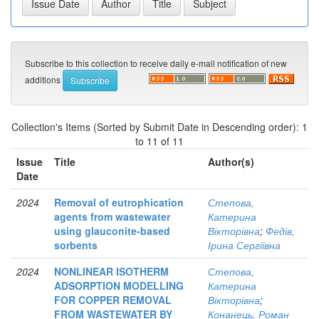
Subscribe to this collection to receive daily e-mail notification of new
additions
Collection's Items (Sorted by Submit Date in Descending order): 1
to 11 of 11
Issue
Title
Author(s)
Date
2024
Removal of eutrophication
Степова,
agents from wastewater
Катерина
using glauconite-based
Вікторівна
;
Федів,
sorbents
Ірина Сергіївна
2024
NONLINEAR ISOTHERM
Степова,
ADSORPTION MODELLING
Катерина
FOR COPPER REMOVAL
Вікторівна
;
FROM WASTEWATER BY
Конанець, Роман