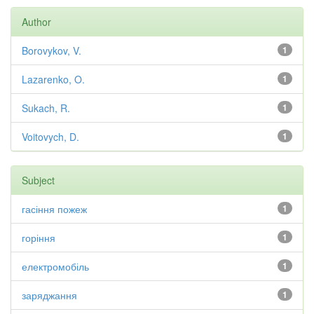
Author
Borovykov, V.
1
Lazarenko, O.
1
Sukach, R.
1
Voitovych, D.
1
Subject
гасіння пожеж
1
горіння
1
електромобіль
1
заряджання
1