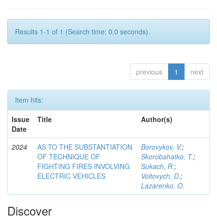
Results 1-1 of 1 (Search time: 0.0 seconds).
previous
1
next
Item hits:
Issue
Title
Author(s)
Date
2024
AS TO THE SUBSTANTIATION
Borovykov, V.
;
OF TECHNIQUE OF
Skorobahatko, T.
;
FIGHTING FIRES INVOLVING
Sukach, R.
;
ELECTRIC VEHICLES
Voitovych, D.
;
Lazarenko, O.
Discover