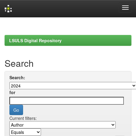
Skip
navigation
LSULS Digital Repository
Search
Search:
for
Current filters: