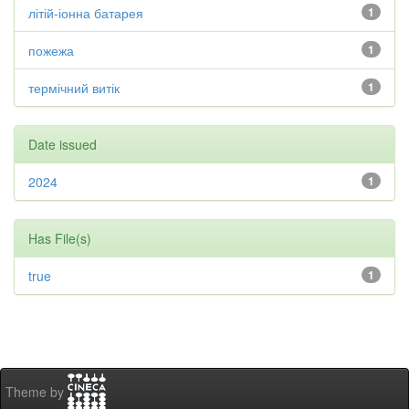
літій-іонна батарея
1
пожежа
1
термічний витік
1
Date issued
2024
1
Has File(s)
true
1
Theme by