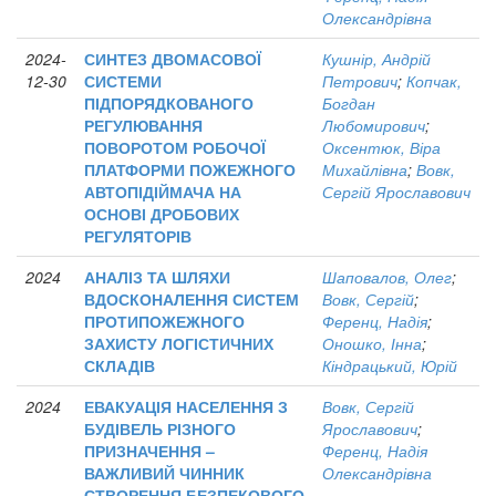
Олександрівна
2024-
СИНТЕЗ ДВОМАСОВОЇ
Кушнір, Андрій
12-30
СИСТЕМИ
Петрович
;
Копчак,
ПІДПОРЯДКОВАНОГО
Богдан
РЕГУЛЮВАННЯ
Любомирович
;
ПОВОРОТОМ РОБОЧОЇ
Оксентюк, Віра
ПЛАТФОРМИ ПОЖЕЖНОГО
Михайлівна
;
Вовк,
АВТОПІДІЙМАЧА НА
Сергій Ярославович
ОСНОВІ ДРОБОВИХ
РЕГУЛЯТОРІВ
2024
АНАЛІЗ ТА ШЛЯХИ
Шаповалов, Олег
;
ВДОСКОНАЛЕННЯ СИСТЕМ
Вовк, Сергій
;
ПРОТИПОЖЕЖНОГО
Ференц, Надія
;
ЗАХИСТУ ЛОГІСТИЧНИХ
Оношко, Інна
;
СКЛАДІВ
Кіндрацький, Юрій
2024
ЕВАКУАЦІЯ НАСЕЛЕННЯ З
Вовк, Сергій
БУДІВЕЛЬ РІЗНОГО
Ярославович
;
ПРИЗНАЧЕННЯ –
Ференц, Надія
ВАЖЛИВИЙ ЧИННИК
Олександрівна
СТВОРЕННЯ БЕЗПЕКОВОГО