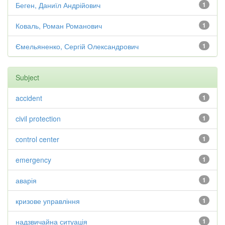
Беген, Даниїл Андрійович
1
Коваль, Роман Романович
1
Ємельяненко, Сергій Олександрович
1
Subject
accident
1
civil protection
1
control center
1
emergency
1
аварія
1
кризове управління
1
надзвичайна ситуація
1