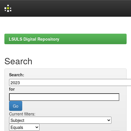
Skip
navigation
LSULS Digital Repository
Search
Search:
for
Current filters: