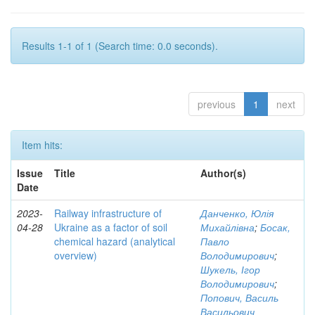
Results 1-1 of 1 (Search time: 0.0 seconds).
previous
1
next
Item hits:
Issue
Title
Author(s)
Date
2023-
Railway infrastructure of
Данченко, Юлія
04-28
Ukraine as a factor of soil
Михайлівна
;
Босак,
chemical hazard (analytical
Павло
overview)
Володимирович
;
Шукель, Ігор
Володимирович
;
Попович, Василь
Васильович