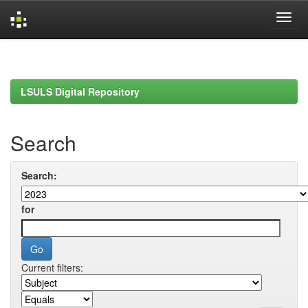
Skip
navigation
LSULS Digital Repository
Search
Search:
for
Current filters: