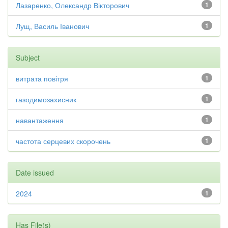
Лазаренко, Олександр Вікторович
1
Лущ, Василь Іванович
1
Subject
витрата повітря
1
газодимозахисник
1
навантаження
1
частота серцевих скорочень
1
Date issued
2024
1
Has File(s)