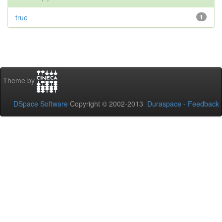
true
1
Theme by
DSpace Software
Copyright © 2002-2013
Duraspace
-
Feedback