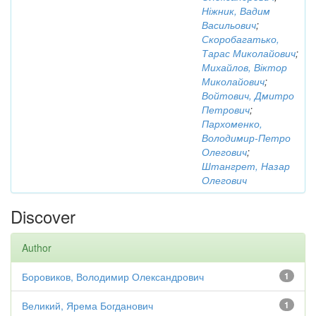
Ніжник, Вадим
Васильович
;
Скоробагатько,
Тарас Миколайович
;
Михайлов, Віктор
Миколайович
;
Войтович, Дмитро
Петрович
;
Пархоменко,
Володимир-Петро
Олегович
;
Штангрет, Назар
Олегович
Discover
Author
Боровиков, Володимир Олександрович
1
Великий, Ярема Богданович
1