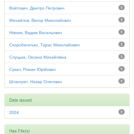
Войтович, Дмитро Петрович
1
Михайлов, Віктор Миколайович
1
Ніжник, Вадим Васильович
1
Скоробагатько, Тарас Миколайович
1
Слуцька, Оксана Михайлівна
1
Сукач, Роман Юрійович
1
Штангрет, Назар Олегович
1
Date issued
2024
1
Has File(s)