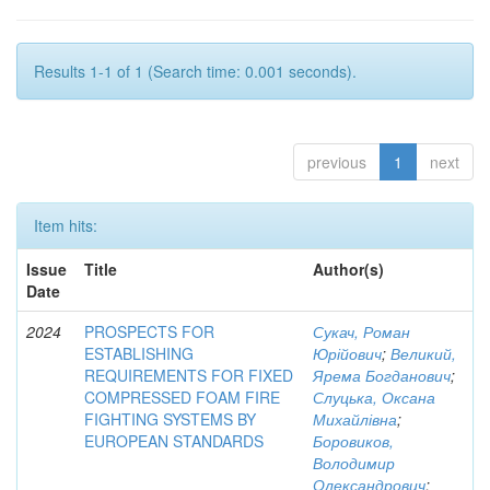
Results 1-1 of 1 (Search time: 0.001 seconds).
previous
1
next
Item hits:
Issue
Title
Author(s)
Date
2024
PROSPECTS FOR
Сукач, Роман
ESTABLISHING
Юрійович
;
Великий,
REQUIREMENTS FOR FIXED
Ярема Богданович
;
COMPRESSED FOAM FIRE
Слуцька, Оксана
FIGHTING SYSTEMS BY
Михайлівна
;
EUROPEAN STANDARDS
Боровиков,
Володимир
Олександрович
;