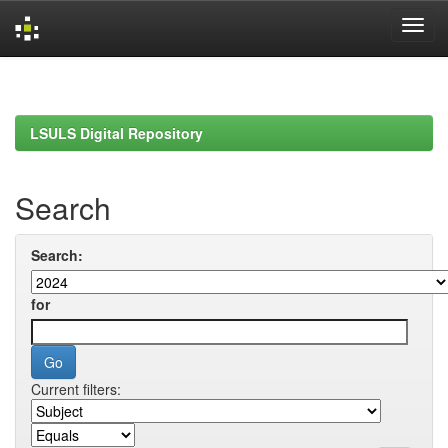
Skip
navigation
LSULS Digital Repository
Search
Search:
for
Current filters: