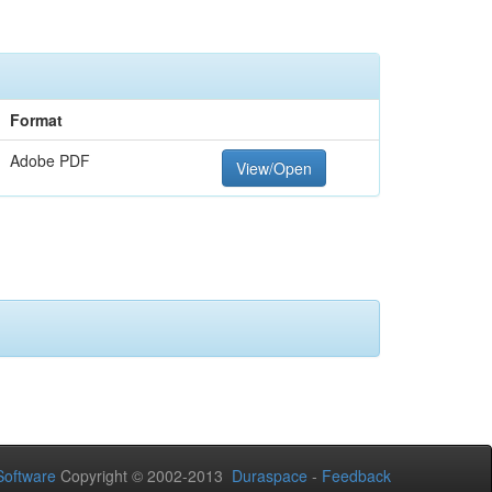
Format
Adobe PDF
View/Open
oftware
Copyright © 2002-2013
Duraspace
-
Feedback