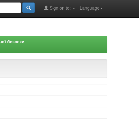
Sign on to:
Language
ної безпеки