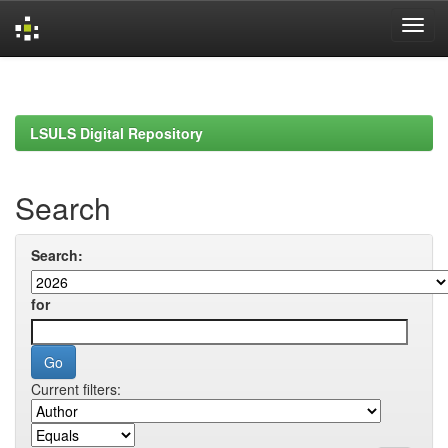
Skip
navigation
LSULS Digital Repository
Search
Search:
for
Current filters: