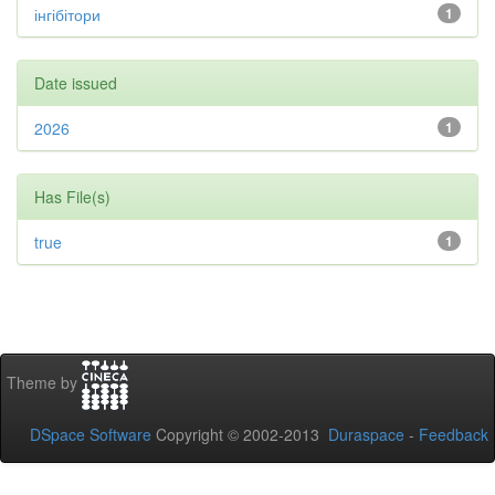
інгібітори
1
Date issued
2026
1
Has File(s)
true
1
Theme by
DSpace Software
Copyright © 2002-2013
Duraspace
-
Feedback