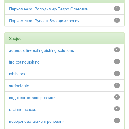
Пархоменко, Володимир-Петро Олегович
1
Пархоменко, Руслан Володимирович
1
Subject
aqueous fire extinguishing solutions
1
fire extinguishing
1
inhibitors
1
surfactants
1
водні вогнегасні розчини
1
гасіння пожеж
1
поверхнево-активні речовини
1