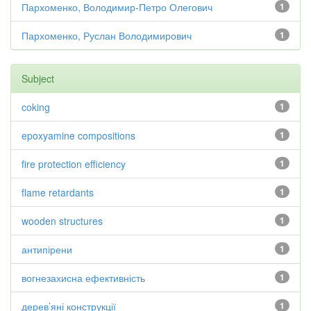
Пархоменко, Володимир-Петро Олегович
1
Пархоменко, Руслан Володимирович
1
Subject
coking
1
epoxyamine compositions
1
fire protection efficiency
1
flame retardants
1
wooden structures
1
антипірени
1
вогнезахисна ефективність
1
дерев’яні конструкції
1