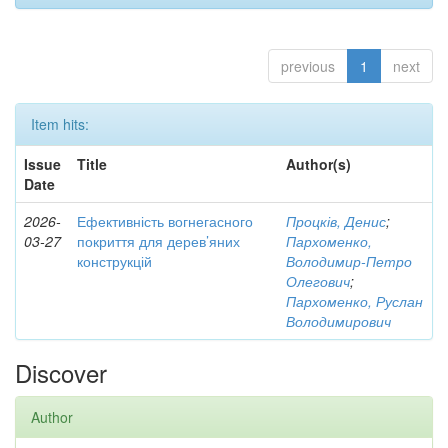
previous
1
next
Item hits:
Issue
Title
Author(s)
Date
2026-
Ефективність вогнегасного
Процків, Денис
;
03-27
покриття для дерев’яних
Пархоменко,
конструкцій
Володимир-Петро
Олегович
;
Пархоменко, Руслан
Володимирович
Discover
Author