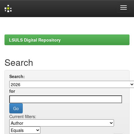
Skip
navigation
LSULS Digital Repository
Search
Search:
for
Current filters: