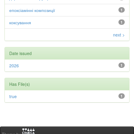
епоксіамінні композиції
1
коксування
1
next >
Date issued
2026
1
Has File(s)
true
1