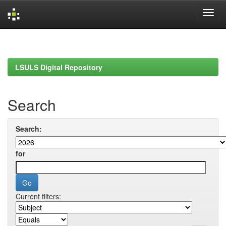
Skip
navigation
LSULS Digital Repository
Search
Search:
for
Current filters: