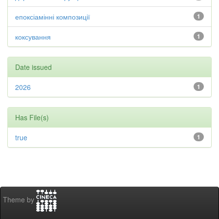
епоксіамінні композиції
1
коксування
1
Date issued
2026
1
Has File(s)
true
1
Theme by