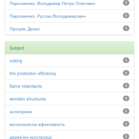
Пархоменко, Володимир-Петро Олегович
1
Пархоменко, Руслан Володимирович
1
Процків, Денис
1
Subject
coking
1
fire protection efficiency
1
flame retardants
1
wooden structures
1
антипірени
1
вогнезахисна ефективність
1
дерев’яні конструкції
1