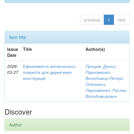
previous
1
next
Item hits:
Issue
Title
Author(s)
Date
2026-
Ефективність вогнегасного
Процків, Денис
;
03-27
покриття для дерев’яних
Пархоменко,
конструкцій
Володимир-Петро
Олегович
;
Пархоменко, Руслан
Володимирович
Discover
Author