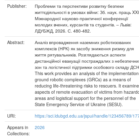
Publisher:
Проблеми та перспективи розвитку безпеки
життєдіяльності в умовах війни: Зб. наук. праць XXІ
Міжнародної науково-практичної конференції
молодих вчених, курсантів та студентів. – Львів:
ЛДУБЖД, 2026. С. 480-482.
Abstract:
Аналіз впровадження наземних роботизованих
комплексів (НРК) як засобу зниження ризику для
життя рятувальників. Розглядаються аспекти
дистанційної евакуації постраждалих з небезпечни
зон та логістичної підтримки особового складу ДС
This work provides an analysis of the implementation
ground robotic complexes (GRCs) as a means of
reducing life-threatening risks to rescuers. It examin
aspects of remote evacuation of victims from hazard
areas and logistical support for the personnel of the
State Emergency Service of Ukraine (SESU).
URI:
https://sci.ldubgd.edu.ua/jspui/handle/123456789/17
Appears in
2026
Collections: