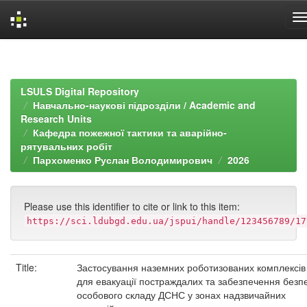
Skip
navigation
LSULS Digital Repository
Навчально-наукові підрозділи / Academic and
Research Units
Кафедра пожежної тактики та аварійно-
рятувальних робіт
Пархоменко Руслан Володимирович
2026
Please use this identifier to cite or link to this item:
https://sci.ldubgd.edu.ua/jspui/handle/123456789/17
Title:
Застосування наземних роботизованих комплексів
для евакуації постраждалих та забезпечення безп
особового складу ДСНС у зонах надзвичайних