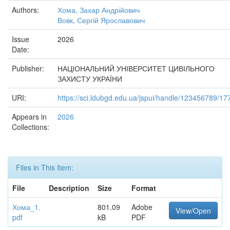
Authors:
Хома, Захар Андрійович
Вовк, Сергій Ярославович
Issue
2026
Date:
Publisher:
НАЦІОНАЛЬНИЙ УНІВЕРСИТЕТ ЦИВІЛЬНОГО
ЗАХИСТУ УКРАЇНИ
URI:
https://sci.ldubgd.edu.ua/jspui/handle/123456789/17
Appears in
2026
Collections:
Files in This Item:
File
Description
Size
Format
Хома_1.
801.09
Adobe
View/Open
pdf
kB
PDF