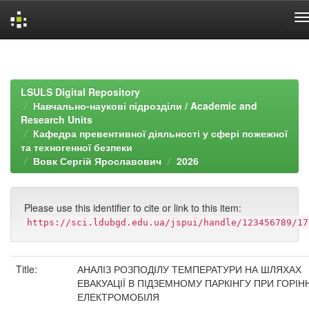
Skip
navigation
LSULS Digital Repository
Навчально-наукові підрозділи / Academic and
Research Units
Кафедра превентивної діяльності у сфері пожежної
та техногенної безпеки
Вовк Сергій Ярославович
2026
Please use this identifier to cite or link to this item:
https://sci.ldubgd.edu.ua/jspui/handle/123456789/17
Title:
АНАЛІЗ РОЗПОДІЛУ ТЕМПЕРАТУРИ НА ШЛЯХАХ
ЕВАКУАЦІЇ В ПІДЗЕМНОМУ ПАРКІНГУ ПРИ ГОРІНН
ЕЛЕКТРОМОБІЛЯ