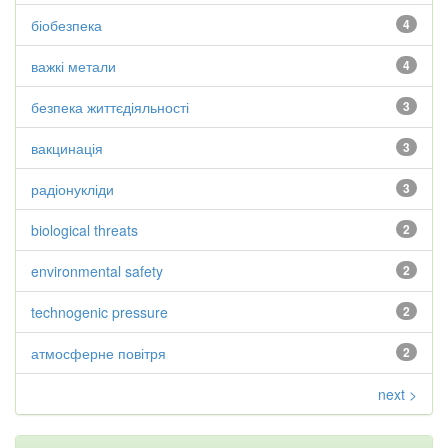
біобезпека
4
важкі метали
4
безпека життєдіяльності
3
вакцинація
3
радіонукліди
3
biological threats
2
environmental safety
2
technogenic pressure
2
атмосферне повітря
2
next >