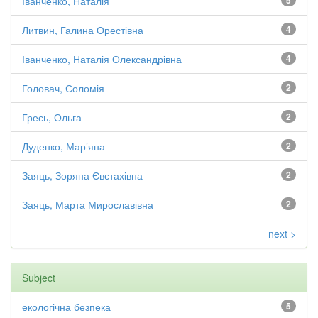
Іванченко, Наталія
5
Литвин, Галина Орестівна
4
Іванченко, Наталія Олександрівна
4
Головач, Соломія
2
Гресь, Ольга
2
Дуденко, Мар’яна
2
Заяць, Зоряна Євстахівна
2
Заяць, Марта Мирославівна
2
next >
Subject
екологічна безпека
5