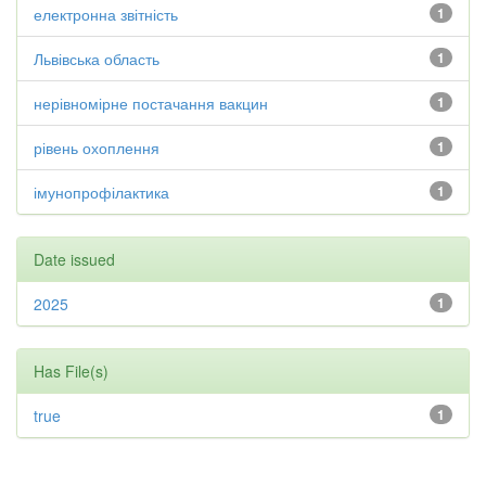
електронна звітність
1
Львівська область
1
нерівномірне постачання вакцин
1
рівень охоплення
1
імунопрофілактика
1
Date issued
2025
1
Has File(s)
true
1