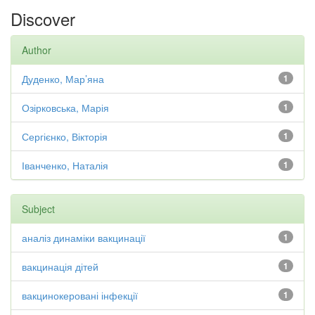
Discover
Author
Дуденко, Мар’яна
1
Озірковська, Марія
1
Сергієнко, Вікторія
1
Іванченко, Наталія
1
Subject
аналіз динаміки вакцинації
1
вакцинація дітей
1
вакцинокеровані інфекції
1