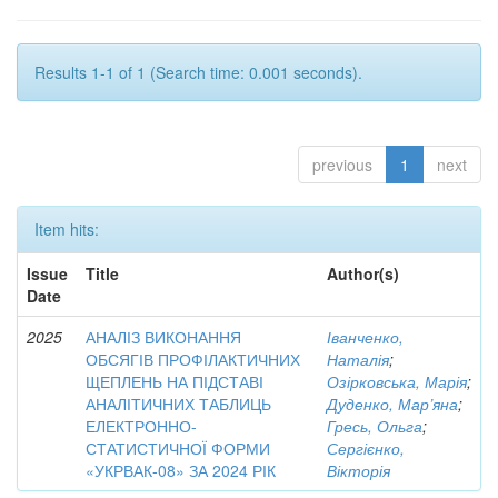
Results 1-1 of 1 (Search time: 0.001 seconds).
previous
1
next
Item hits:
Issue
Title
Author(s)
Date
2025
АНАЛІЗ ВИКОНАННЯ
Іванченко,
ОБСЯГІВ ПРОФІЛАКТИЧНИХ
Наталія
;
ЩЕПЛЕНЬ НА ПІДСТАВІ
Озірковська, Марія
;
АНАЛІТИЧНИХ ТАБЛИЦЬ
Дуденко, Мар’яна
;
ЕЛЕКТРОННО-
Гресь, Ольга
;
СТАТИСТИЧНОЇ ФОРМИ
Сергієнко,
«УКРВАК-08» ЗА 2024 РІК
Вікторія