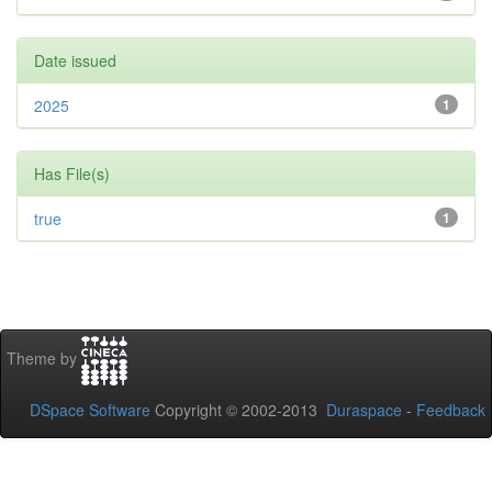
Date issued
2025
1
Has File(s)
true
1
Theme by
DSpace Software
Copyright © 2002-2013
Duraspace
-
Feedback