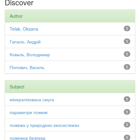
Discover
Author
Telak, Oksana
1
Гапало, Андрій
1
Коваль, Володимир
1
Попович, Василь
1
Subject
мінералізована смуга
1
параметри пожежі
1
пожежа у природних екосистемах
1
пожежна безпека
1