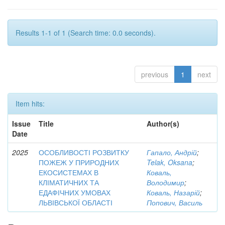
Results 1-1 of 1 (Search time: 0.0 seconds).
previous
1
next
Item hits:
Issue
Title
Author(s)
Date
2025
ОСОБЛИВОСТІ РОЗВИТКУ
Гапало, Андрій
;
ПОЖЕЖ У ПРИРОДНИХ
Telak, Oksana
;
ЕКОСИСТЕМАХ В
Коваль,
КЛІМАТИЧНИХ ТА
Володимир
;
ЕДАФІЧНИХ УМОВАХ
Коваль, Назарій
;
ЛЬВІВСЬКОЇ ОБЛАСТІ
Попович, Василь