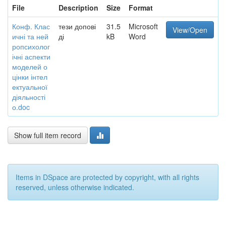
File
Description
Size
Format
Конф. Клас
тези допові
31.5
Microsoft
View/Open
ичні та ней
ді
kB
Word
ропсихолог
ічні аспекти
моделей о
цінки інтел
ектуальної
діяльності
о.doc
Show full item record
Items in DSpace are protected by copyright, with all rights
reserved, unless otherwise indicated.