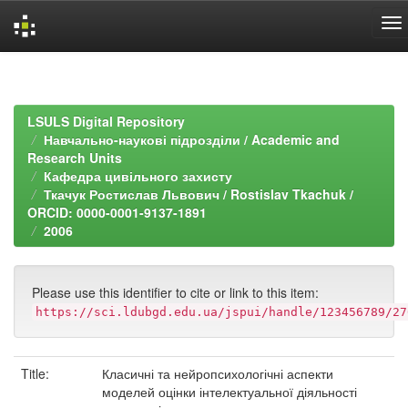
Skip
navigation
LSULS Digital Repository
Навчально-наукові підрозділи / Academic and
Research Units
Кафедра цивільного захисту
Ткачук Ростислав Львович / Rostislav Tkachuk /
ORCID: 0000-0001-9137-1891
2006
Please use this identifier to cite or link to this item:
https://sci.ldubgd.edu.ua/jspui/handle/123456789/27
Title:
Класичні та нейропсихологічні аспекти
моделей оцінки інтелектуальної діяльності