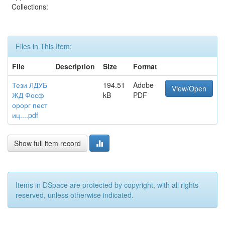
Collections:
Files in This Item:
File
Description
Size
Format
Тези ЛДУБ
194.51
Adobe
View/Open
ЖД Фосф
kB
PDF
орорг пест
иц....pdf
Show full item record
Items in DSpace are protected by copyright, with all rights
reserved, unless otherwise indicated.