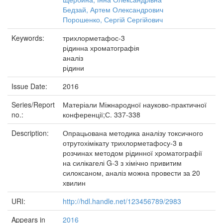
Бедзай, Артем Олександрович
Порошенко, Сергій Сергійович
Keywords:
трихлорметафос-3
рідинна хроматографія
аналіз
рідини
Issue Date:
2016
Series/Report
Матеріали Міжнародної науково-практичної
no.:
конференції;С. 337-338
Description:
Опрацьована методика аналізу токсичного
отрутохімікату трихлорметафосу-3 в
розчинах методом рідинної хроматографії
на силікагелі G-3 з хімічно привитим
силоксаном, аналіз можна провести за 20
хвилин
URI:
http://hdl.handle.net/123456789/2983
Appears in
2016