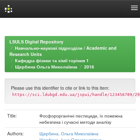
Skip
navigation
LSULS Digital Repository
Навчально-наукові підрозділи / Academic and
Research Units
Кафедра фізики та хімії горіння 1
Щербина Ольга Миколаївна
2016
Please use this identifier to cite or link to this item:
https://sci.ldubgd.edu.ua/jspui/handle/123456789/29
Title:
Фосфорорганічні пестициди, їх пожежна
небезпека і сучасні методи аналізу
Authors:
Щербина, Ольга Миколаївна
Щербина, Інна Олександрівна