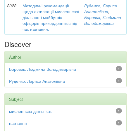
2022
Методичні рекомендації
Руденко, Лариса
щодо активізації мисленнєвої
Анатоліївна
;
діяльності майбутніх
Боровик, Людмила
офіцерів-прикордонників під
Володимирівна
час навчання.
Discover
Author
Боровик, Людмила Володимирівна
1
Руденко, Лариса Анатоліївна
1
Subject
мисленнєва діяльність
1
навчання
1