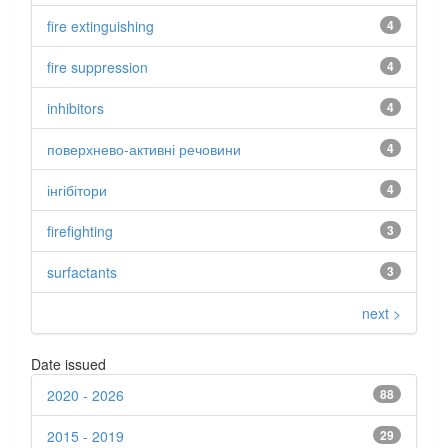
fire extinguishing
4
fire suppression
4
inhibitors
4
поверхнево-активні речовини
4
інгібітори
4
firefighting
3
surfactants
3
next >
Date issued
2020 - 2026
88
2015 - 2019
29