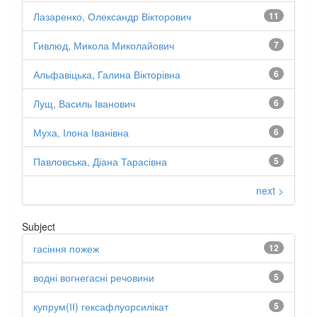
Лазаренко, Олександр Вікторович
11
Гивлюд, Микола Миколайович
7
Альфавіцька, Галина Вікторівна
6
Лущ, Василь Іванович
6
Муха, Ілона Іванівна
6
Павловська, Діана Тарасівна
5
next >
Subject
гасіння пожеж
12
водні вогнегасні речовини
5
купрум(ІІ) гексафлуорсилікат
5