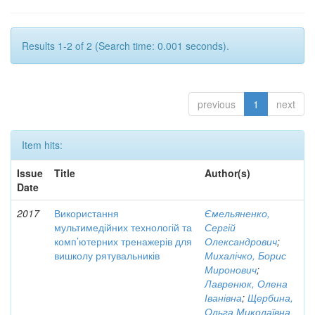
Results 1-2 of 2 (Search time: 0.001 seconds).
previous
1
next
Item hits:
Issue
Title
Author(s)
Date
2017
Використання
Ємельяненко,
мультимедійних технологій та
Сергій
комп’ютерних тренажерів для
Олександрович
;
вишколу рятувальників
Михалічко, Борис
Миронович
;
Лавренюк, Олена
Іванівна
;
Щербина,
Ольга Миколаївна