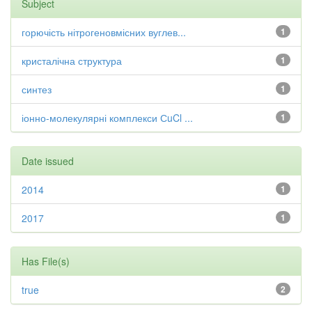
Subject
горючість нітрогеновмісних вуглев...
1
кристалічна структура
1
синтез
1
іонно-молекулярні комплекси СuCl ...
1
Date issued
2014
1
2017
1
Has File(s)
true
2