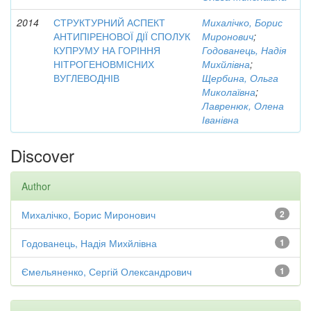
2014
СТРУКТУРНИЙ АСПЕКТ
Михалічко, Борис
АНТИПІРЕНОВОЇ ДІЇ СПОЛУК
Миронович
;
КУПРУМУ НА ГОРІННЯ
Годованець, Надія
НІТРОГЕНОВМІСНИХ
Михйлівна
;
ВУГЛЕВОДНІВ
Щербина, Ольга
Миколаївна
;
Лавренюк, Олена
Іванівна
Discover
Author
Михалічко, Борис Миронович
2
Годованець, Надія Михйлівна
1
Ємельяненко, Сергій Олександрович
1