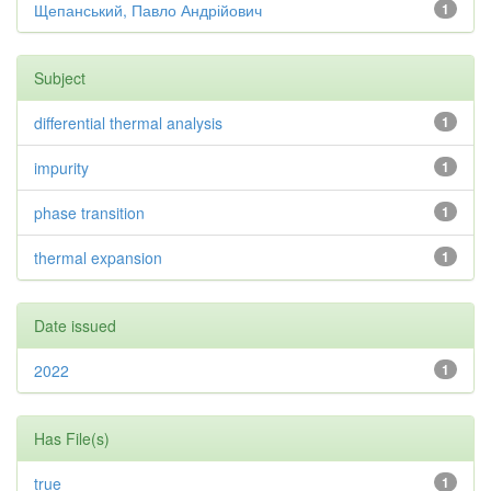
Щепанський, Павло Андрійович
1
Subject
diﬀerential thermal analysis
1
impurity
1
phase transition
1
thermal expansion
1
Date issued
2022
1
Has File(s)
true
1