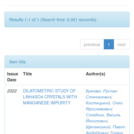
Results 1-1 of 1 (Search time: 0.001 seconds).
previous
1
next
Item hits:
Issue
Title
Author(s)
Date
2022
DILATOMETRIC STUDY OF
Брезвін, Руслан
LiNH4SO4 CRYSTALS WITH
Степанович
;
MANGANESE IMPURITY
Костецький, Олег
Ярославович
;
Стадник, Василь
Йосипович
;
Щепанський, Павло
Андрійович
;
Горіна,