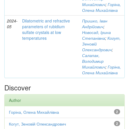
Михайлович
;
Горіна,
Олена Михайлівна
2024-
Dilatometric and refractive
Пришко, Іван
05
parameters of rubidium
Андрійович
;
sulfate crystals at low
Новосад, Ірина
temperatures
Степанівна
;
Когут,
Зеновій
Олександрович
;
Салапак,
Володимир
Михайлович
;
Горіна,
Олена Михайлівна
Discover
Author
Горіна, Олена Михайлівна
2
Когут, Зеновій Олександрович
2