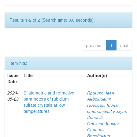
Results 1-2 of 2 (Search time: 0.0 seconds).
previous
1
next
Item hits:
Issue
Title
Author(s)
Date
2024-
Dilatometric and refractive
Пришко, Іван
05-23
parameters of rubidium
Андрійович
;
sulfate crystals at low
Новосад, Ірина
temperatures
степанівна
;
Когут,
Зеновій
Олександрович
;
Салапак,
Володимир