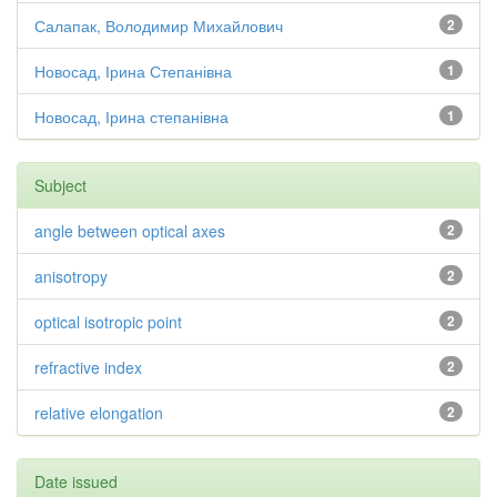
Салапак, Володимир Михайлович
2
Новосад, Ірина Степанівна
1
Новосад, Ірина степанівна
1
Subject
angle between optical axes
2
anisotropy
2
optical isotropic point
2
refractive index
2
relative elongation
2
Date issued