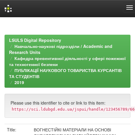
Skip
navigation
LSULS Digital Repository
Навчально-наукові підрозділи / Academic and
Research Units
Кафедра превентивної діяльності у сфері пожежної
та техногенної безпеки
ПУБЛІКАЦІЇ НАУКОВОГО ТОВАРИСТВА КУРСАНТІВ
ТА СТУДЕНТІВ
2019
Please use this identifier to cite or link to this item:
https://sci.ldubgd.edu.ua/jspui/handle/123456789/66
Title:
ВОГНЕСТІЙКІ МАТЕРІАЛИ НА ОСНОВІ