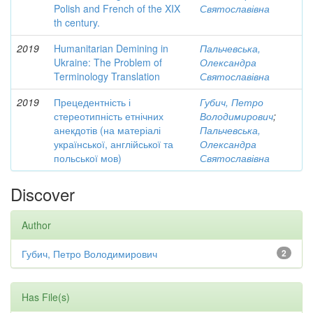
Polish and French of the XIX
Святославівна
th century.
2019
Humanitarian Demining in
Пальчевська,
Ukraine: The Problem of
Олександра
Terminology Translation
Святославівна
2019
Прецедентність і
Губич, Петро
стереотипність етнічних
Володимирович
;
анекдотів (на матеріалі
Пальчевська,
української, англійської та
Олександра
польської мов)
Святославівна
Discover
Author
Губич, Петро Володимирович
2
Has File(s)