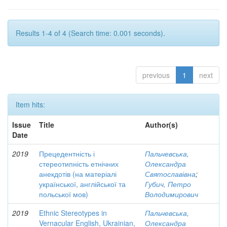
Results 1-4 of 4 (Search time: 0.001 seconds).
previous
1
next
Item hits:
Issue
Title
Author(s)
Date
2019
Прецедентність і
Пальчевська,
стереотипність етнічних
Олександра
анекдотів (на матеріалі
Святославівна
;
української, англійської та
Губич, Петро
польської мов)
Володимирович
2019
Ethnic Stereotypes in
Пальчевська,
Vernacular English, Ukrainian,
Олександра