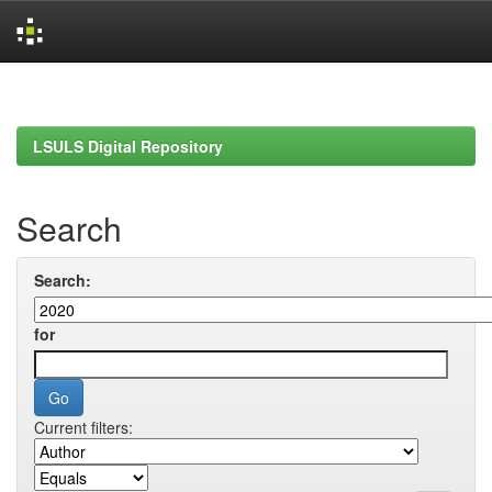
Skip
navigation
LSULS Digital Repository
Search
Search:
for
Current filters: